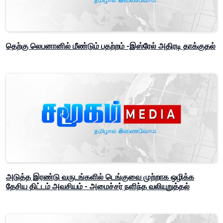
தெற்கு லெபனானில் மீண்டும் பதற்றம் -இஸ்ரேல் அதிரடி தாக்குதல்
அடுத்த இரண்டு வருடங்களில் டெங்குவை முற்றாக ஒழிக்க
தேசிய திட்டம் அவசியம் - அமைச்சர் நளிந்த வலியுறுத்தல்