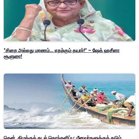
"சிறை அல்லது மரணம்... எதற்கும் தயார்!" – ஷேக் ஹசீனா
சூளுரை!
தென், கிழக்குக் கடல் கொந்தளிப்பு: மீனவர்களுக்குக் கடும்