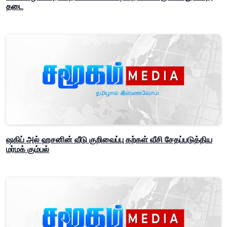
தடை
ஷகிப் அல் ஹசனின் வீடு குறிவைப்பு கற்கள் வீசி சேதப்படுத்திய
மர்மக் கும்பல்