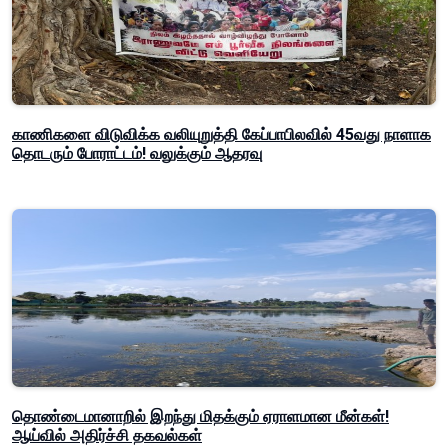
காணிகளை விடுவிக்க வலியுறுத்தி கேப்பாபிலவில் 45வது நாளாக
தொடரும் போராட்டம்! வலுக்கும் ஆதரவு
தொண்டைமானாறில் இறந்து மிதக்கும் ஏராளமான மீன்கள்!
ஆய்வில் அதிர்ச்சி தகவல்கள்