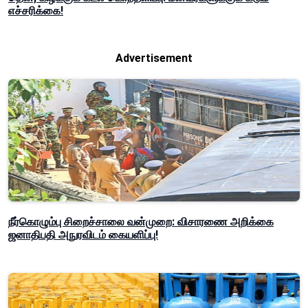
எச்சரிக்கை!
Advertisement
நீர்கொழும்பு சிறைச்சாலை வன்முறை: விசாரணை அறிக்கை
ஜனாதிபதி அநுரவிடம் கையளிப்பு!