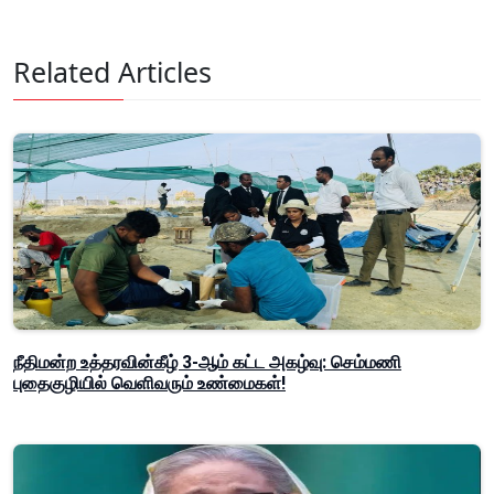
Related Articles
நீதிமன்ற உத்தரவின்கீழ் 3-ஆம் கட்ட அகழ்வு: செம்மணி
புதைகுழியில் வெளிவரும் உண்மைகள்!