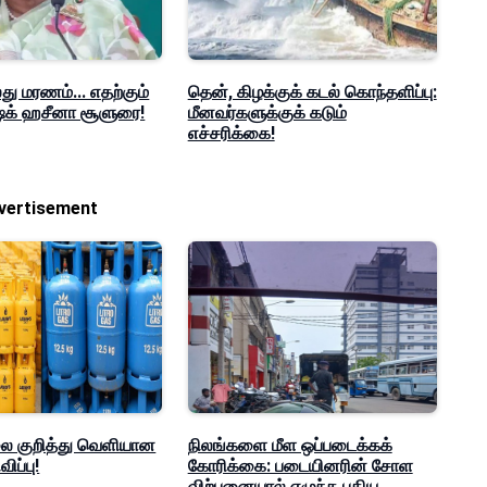
ு மரணம்... எதற்கும்
தென், கிழக்குக் கடல் கொந்தளிப்பு:
ஷேக் ஹசீனா சூளுரை!
மீனவர்களுக்குக் கடும்
எச்சரிக்கை!
vertisement
லை குறித்து வெளியான
நிலங்களை மீள ஒப்படைக்கக்
ிப்பு!
கோரிக்கை: படையினரின் சோள
விற்பனையால் எழுந்த புதிய