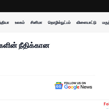
்தியா
உலகம்
சினிமா
தொழில்நுட்பம்
விளையாட்டு
மருத
ின் நீதிக்கான
Fo