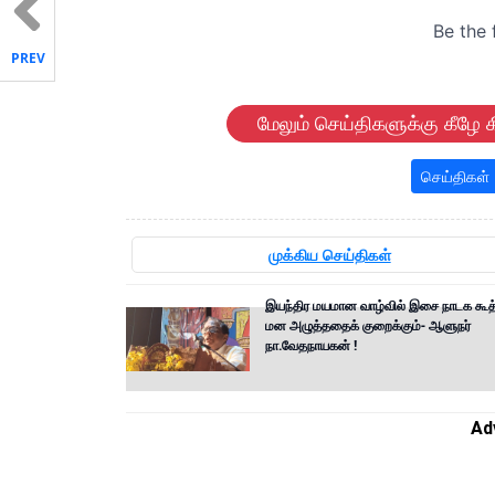
PREV
மேலும் செய்திகளுக்கு கீழே க
செய்திகள்
முக்கிய செய்திகள்
இயந்திர மயமான வாழ்வில் இசை நாடக கூத்
மன அழுத்ததைக் குறைக்கும்- ஆளுநர்
நா.வேதநாயகன் !
Ad