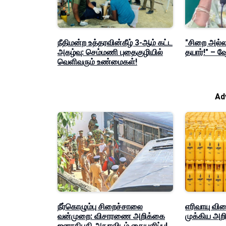
நீதிமன்ற உத்தரவின்கீழ் 3-ஆம் கட்ட
"சிறை அல்லத
அகழ்வு: செம்மணி புதைகுழியில்
தயார்!" – 
வெளிவரும் உண்மைகள்!
Ad
நீர்கொழும்பு சிறைச்சாலை
எரிவாயு வி
வன்முறை: விசாரணை அறிக்கை
முக்கிய அறிவ
ஜனாதிபதி அநுரவிடம் கையளிப்பு!