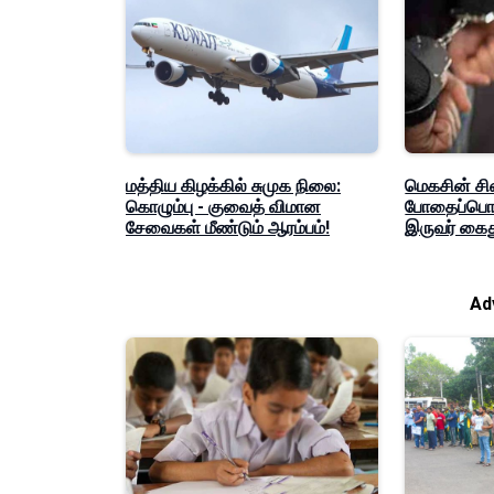
மத்திய கிழக்கில் சுமுக நிலை:
மெகசின் சி
கொழும்பு - குவைத் விமான
போதைப்பொரு
சேவைகள் மீண்டும் ஆரம்பம்!
இருவர் கைத
Ad