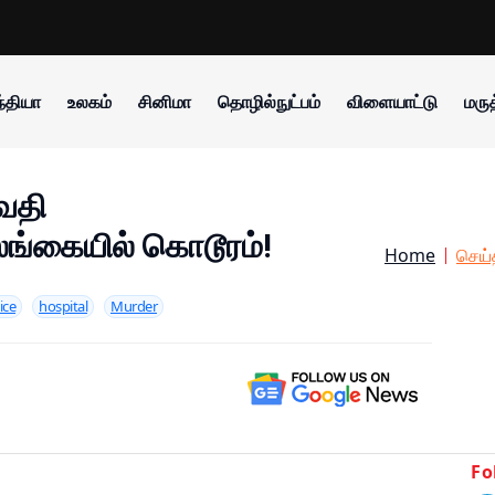
்தியா
உலகம்
சினிமா
தொழில்நுட்பம்
விளையாட்டு
மருத
வதி
ங்கையில் கொடூரம்!
Home
செய்
ice
hospital
Murder
Fo