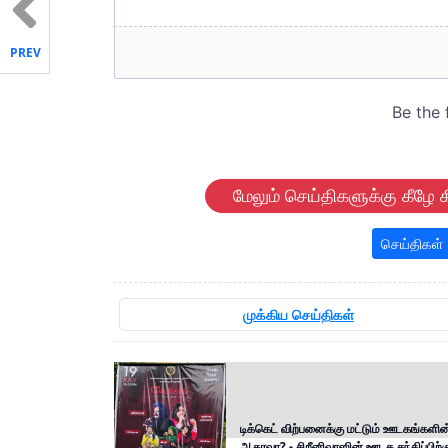
PREV
மேலும் செய்திகளுக்கு கீழே க
செய்திகள்
முக்கிய செய்திகள்
டிக்கெட் விற்பனைக்கு மட்டும் ஊடகங்களின
ஆதரவா? - சிறீனிவாஸின் ஊடக சந்திப்பிற்க