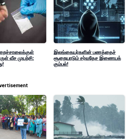
றைச்சாலைக்குள்
இலங்கையர்களின் பணத்தைச்
ள் வீச முயற்சி:
சூறையாடும் சர்வதேச இணையக்
ு!
கும்பல்!
vertisement