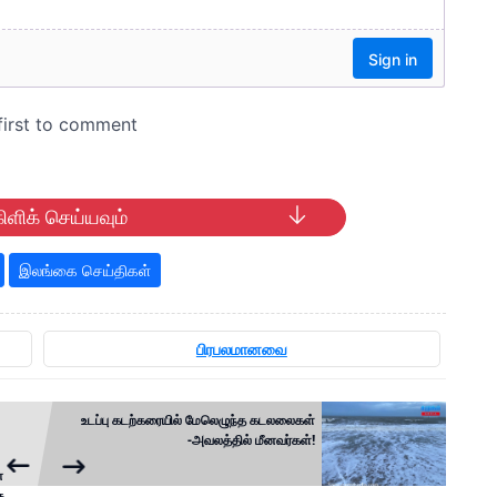
ிளிக் செய்யவும்
இலங்கை செய்திகள்
பிரபலமானவை
உடப்பு கடற்கரையில் மேலெழுந்த கடலலைகள்
-அவலத்தில் மீனவர்கள்!
்
ு