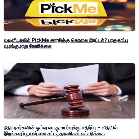
வவுனியாவில் PickMe சாரதிக்கு கொலை மிரட்டல்? பாதுகாப்பு
வழங்குமாறு கோரிக்கை
நீதியரசர்களின் ஓய்வு வயது உயர்வுக்கு எதிர்ப்பு – வீதியில்
இறங்கவும் தயார் என சட்டத்தரணிகள் எச்சரிக்கை