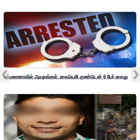
ரத்மலானாவில் ஆயுதங்கள், கையெறி குண்டுடன் 6 பேர் கைது