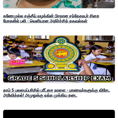
கணேமுல்ல சஞ்சீவ் வழக்கின் பிரதான சந்தேகநபர் சிறை
மோதலில் பலி - வெளியான அதிர்ச்சித் தகவல்கள்
தரம் 5 புலமைப்பரிசில் பரீட்சை நாளை - மாணவர்களுக்கு விசேட
அறிவித்தல்! அமுலுக்கு வந்த முக்கிய தடை