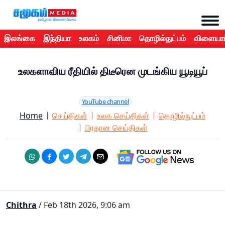
இலங்கை
இந்தியா
உலகம்
சினிமா
தொழில்நுட்பம்
விளையாட
உலகளாவிய ரீதியில் திடீரென முடங்கிய யூடியூப்
YouTube channel
Home
செய்திகள்
உலக செய்திகள்
தொழில்நுட்பம்
பிரதான செய்திகள்
Chithra
/ Feb 18th 2026, 9:06 am