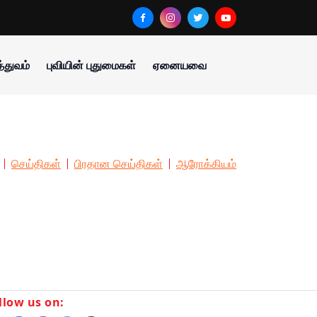
்துவம்
புவியின் புதுமைகள்
ஏனையவை
செய்திகள்
பிரதான செய்திகள்
ஆரோக்கியம்
llow us on: