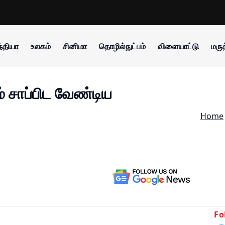
்தியா
உலகம்
சினிமா
தொழில்நுட்பம்
விளையாட்டு
மருத
ம் சாப்பிட வேண்டிய
Home
Fo