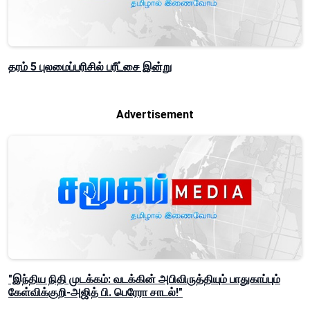
தரம் 5 புலமைப்பரிசில் பரீட்சை இன்று
Advertisement
"இந்திய நிதி முடக்கம்: வடக்கின் அபிவிருத்தியும் பாதுகாப்பும்
கேள்விக்குறி-அஜித் பி. பெரேரா சாடல்!"