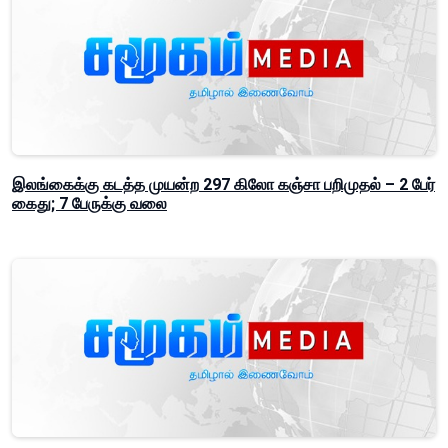
இலங்கைக்கு கடத்த முயன்ற 297 கிலோ கஞ்சா பறிமுதல் – 2 பேர்
கைது; 7 பேருக்கு வலை