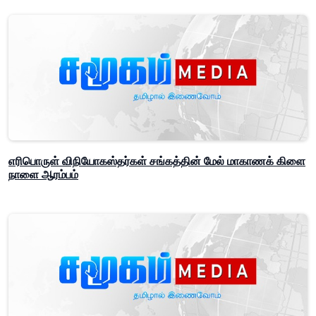
எரிபொருள் விநியோகஸ்தர்கள் சங்கத்தின் மேல் மாகாணக் கிளை
நாளை ஆரம்பம்