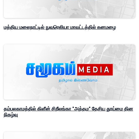
மத்திய மலைநாட்டில் நுவரெலியா மாவட்டத்தில் கனமழை
தம்பலகாமத்தில் கிளீன் சிறீலங்கா "அத்தம" தேசிய தூய்மை தின
நிகழ்வு