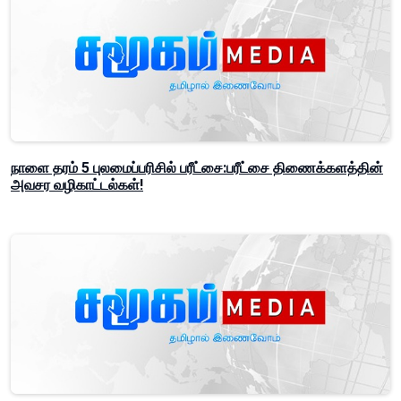
நாளை தரம் 5 புலமைப்பரிசில் பரீட்சை:பரீட்சை திணைக்களத்தின்
அவசர வழிகாட்டல்கள்!