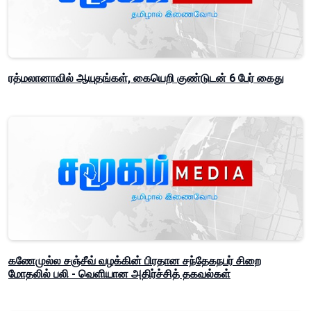
ரத்மலானாவில் ஆயுதங்கள், கையெறி குண்டுடன் 6 பேர் கைது
கணேமுல்ல சஞ்சீவ் வழக்கின் பிரதான சந்தேகநபர் சிறை
மோதலில் பலி - வெளியான அதிர்ச்சித் தகவல்கள்