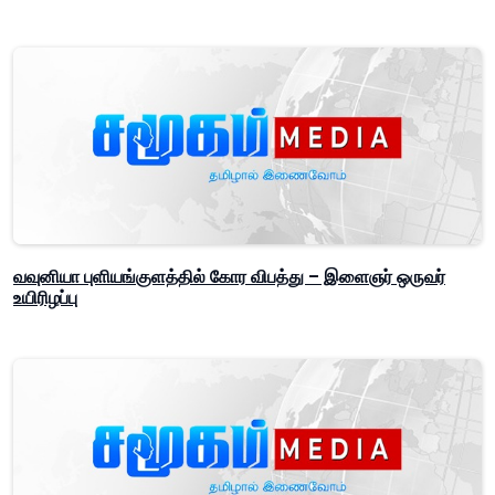
வவுனியா புளியங்குளத்தில் கோர விபத்து – இளைஞர் ஒருவர்
உயிரிழப்பு