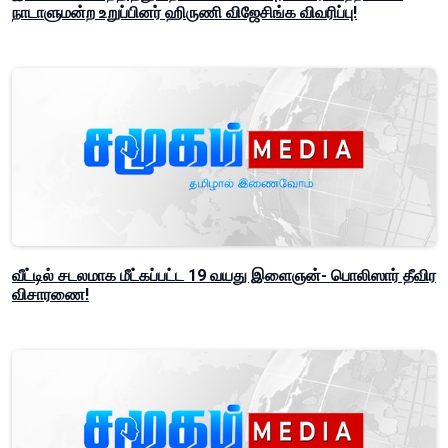
நாடாளுமன்ற உறுப்பினர் ஹிருணி விஜேசிங்க விவரிப்பு!
வீட்டில் சடலமாக மீட்கப்பட்ட 19 வயது இளைஞன்- பொலிஸார் தீவிர
விசாரணை!