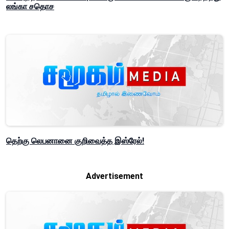
லங்கா சதொச
தெற்கு லெபனானை குறிவைத்த இஸ்ரேல்!
Advertisement