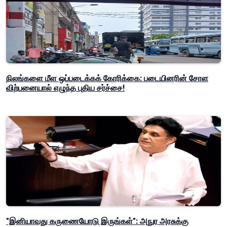
நிலங்களை மீள ஒப்படைக்கக் கோரிக்கை: படையினரின் சோள
விற்பனையால் எழுந்த புதிய சர்ச்சை!
"இனியாவது கருணையோடு இருங்கள்": அநுர அரசுக்கு