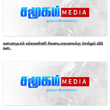
கனமழையால் நல்லதண்ணி சிவனடிபாதமலைக்கு செல்லும் வீதி
தடை