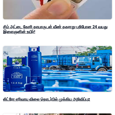
சிம் அட்டை கோரி தாயாருடன் வீண் தகராறு-பறிபோன 24 வயது
இளைஞனின் உயிர்!
லிட்ரோ எரிவாயு விலை தொடர்பில் முக்கிய அறிவிப்புz