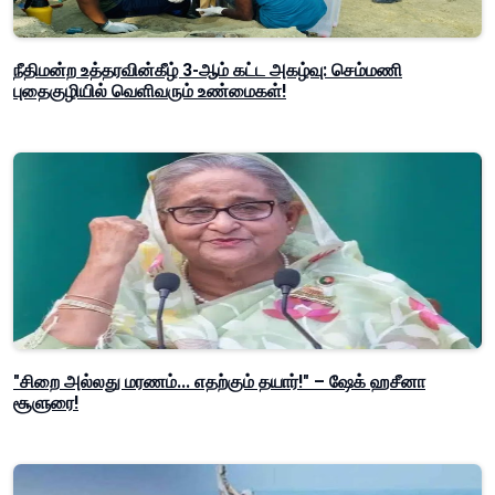
நீதிமன்ற உத்தரவின்கீழ் 3-ஆம் கட்ட அகழ்வு: செம்மணி
புதைகுழியில் வெளிவரும் உண்மைகள்!
"சிறை அல்லது மரணம்... எதற்கும் தயார்!" – ஷேக் ஹசீனா
சூளுரை!