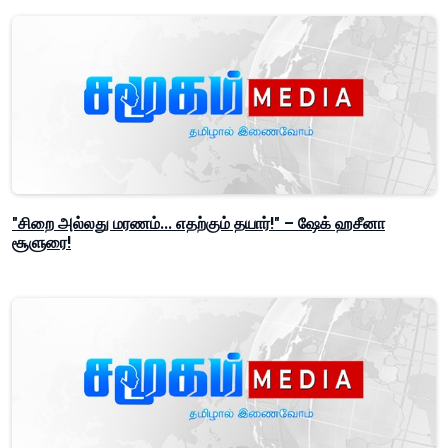
"சிறை அல்லது மரணம்... எதற்கும் தயார்!" – ஷேக் ஹசீனா
சூளுரை!