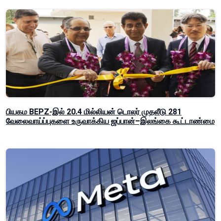
பியகம BEPZ-இல் 20.4 மில்லியன் டொலர் முதலீடு 281
வேலைவாய்ப்புகளை உருவாக்கிய ஜப்பான்–இலங்கை கூட்டாண்மை