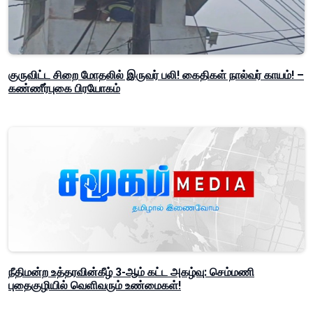
குருவிட்ட சிறை மோதலில் இருவர் பலி! கைதிகள் நால்வர் காயம்! –
கண்ணீர்புகை பிரயோகம்
நீதிமன்ற உத்தரவின்கீழ் 3-ஆம் கட்ட அகழ்வு: செம்மணி
புதைகுழியில் வெளிவரும் உண்மைகள்!