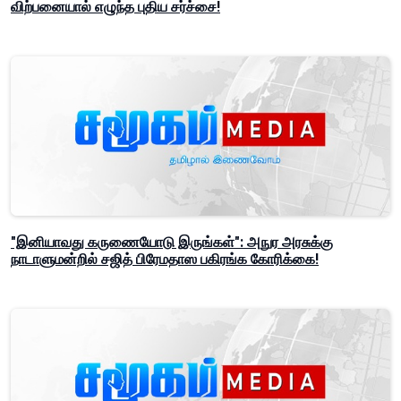
விற்பனையால் எழுந்த புதிய சர்ச்சை!
"இனியாவது கருணையோடு இருங்கள்": அநுர அரசுக்கு
நாடாளுமன்றில் சஜித் பிரேமதாஸ பகிரங்க கோரிக்கை!