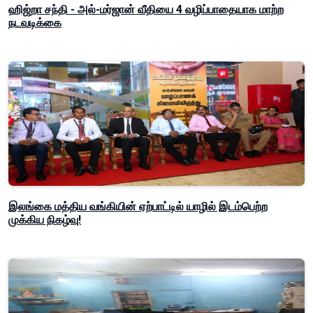
ஹிஜ்றா சந்தி - அல்-மர்ஜான் வீதியை 4 வழிப்பாதையாக மாற்ற
நடவடிக்கை
இலங்கை மத்திய வங்கியின் ஏற்பாட்டில் யாழில் இடம்பெற்ற
முக்கிய நிகழ்வு!