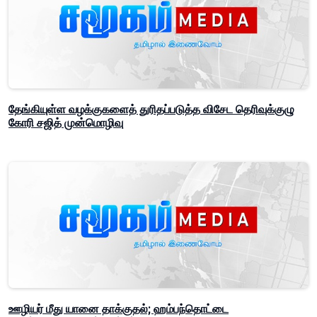
தேங்கியுள்ள வழக்குகளைத் துரிதப்படுத்த விசேட தெரிவுக்குழு
கோரி சஜித் முன்மொழிவு
ஊழியர் மீது யானை தாக்குதல்; ஹம்பந்தொட்டை