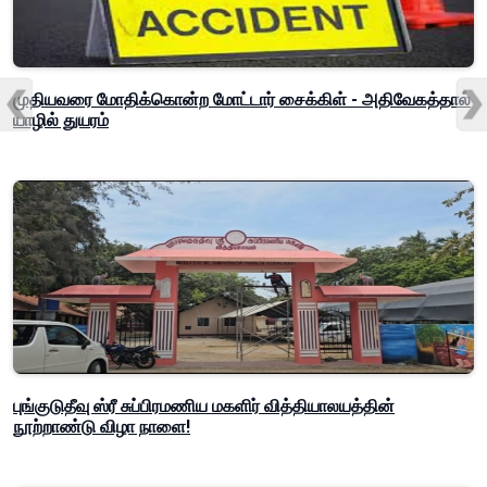
முதியவரை மோதிக்கொன்ற மோட்டார் சைக்கிள் - அதிவேகத்தால்
யாழில் துயரம்
புங்குடுதீவு ஸ்ரீ சுப்பிரமணிய மகளிர் வித்தியாலயத்தின்
நூற்றாண்டு விழா நாளை!