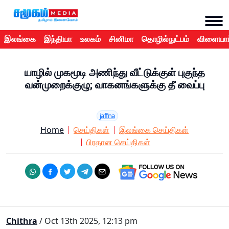
இலங்கை
இந்தியா
உலகம்
சினிமா
தொழில்நுட்பம்
விளையாட
யாழில் முகமூடி அணிந்து வீட்டுக்குள் புகுந்த
வன்முறைக்குழு; வாகனங்களுக்கு தீ வைப்பு
jaffna
Home
செய்திகள்
இலங்கை செய்திகள்
பிரதான செய்திகள்
Chithra
/ Oct 13th 2025, 12:13 pm