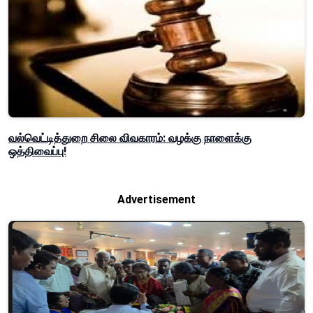
வல்வெட்டித்துறை சிலை விவகாரம்: வழக்கு நாளைக்கு
ஒத்திவைப்பு!
Advertisement