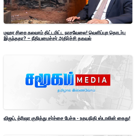
மஹர சிறை கலவரம் திட்டமிட்ட நாசவேலை! வெளிப்புற தொடர்பு
இருந்ததா? – நீதியமைச்சர் அதிர்ச்சி தகவல்
விஜய், த்ரிஷா குறித்து சர்ச்சை பேச்சு - உதயநிதி ஸ்டாலின் கைது!