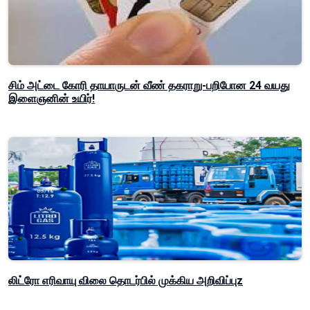
சிம் அட்டை கோரி தாயாருடன் வீண் தகராறு-பறிபோன 24 வயது
இளைஞனின் உயிர்!
லிட்ரோ எரிவாயு விலை தொடர்பில் முக்கிய அறிவிப்புz