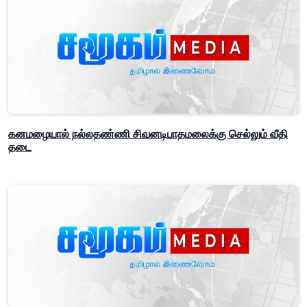
கனமழையால் நல்லதண்ணி சிவனடிபாதமலைக்கு செல்லும் வீதி
தடை