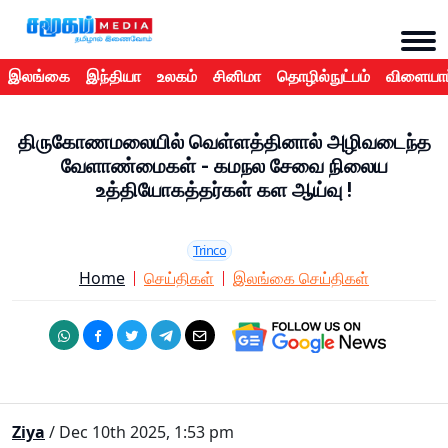
இலங்கை
இந்தியா
உலகம்
சினிமா
தொழில்நுட்பம்
விளையாட
திருகோணமலையில் வெள்ளத்தினால் அழிவடைந்த
வேளாண்மைகள் - கமநல சேவை நிலைய
உத்தியோகத்தர்கள் கள ஆய்வு !
Trinco
Home
செய்திகள்
இலங்கை செய்திகள்
Ziya
/ Dec 10th 2025, 1:53 pm