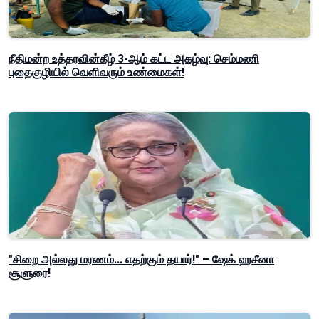
நீதிமன்ற உத்தரவின்கீழ் 3-ஆம் கட்ட அகழ்வு: செம்மணி
புதைகுழியில் வெளிவரும் உண்மைகள்!
"சிறை அல்லது மரணம்... எதற்கும் தயார்!" – ஷேக் ஹசீனா
சூளுரை!