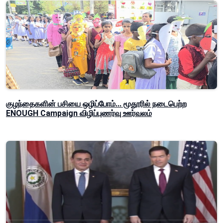
குழந்தைகளின் பசியை ஒழிப்போம்... மூதூரில் நடைபெற்ற
ENOUGH Campaign விழிப்புணர்வு ஊர்வலம்