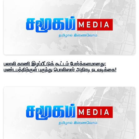
பலாலி காணி இழப்பீட்டுக் கூட்டம் போர்க்களமானது:
மண்டபத்திற்குள் புகுந்து பொலிஸார் அதிரடி நடவடிக்கை!