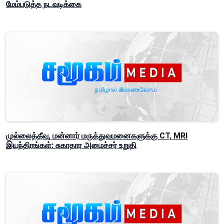
மேம்படுத்த நடவடிக்கை
முல்லைத்தீவு, மன்னார் மருத்துவமனைகளுக்கு CT, MRI
இயந்திரங்கள்: சுகாதார அமைச்சர் உறுதி