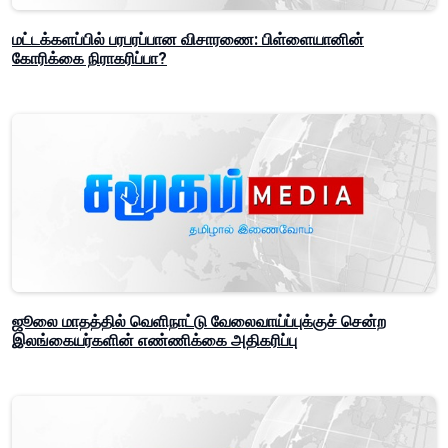
மட்டக்களப்பில் பரபரப்பான விசாரணை: பிள்ளையானின்
கோரிக்கை நிராகரிப்பா?
ஜூலை மாதத்தில் வெளிநாட்டு வேலைவாய்ப்புக்குச் சென்ற
இலங்கையர்களின் எண்ணிக்கை அதிகரிப்பு