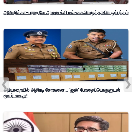
அமெரிக்கா–பராகுவே அணுசக்தி டீல்-கையெழுத்தாகிய ஒப்பந்தம்
அம்பாறையில் அதிரடி சோதனை... ‘ஐஸ்’ போதைப்பொருளுடன்
மூவர் கைது!