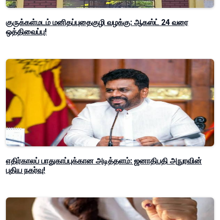
குருக்கள்மடம் மனிதப்புதைகுழி வழக்கு: ஆகஸ்ட் 24 வரை
ஒத்திவைப்பு!
எதிர்காலப் பாதுகாப்புக்கான அடித்தளம்: ஜனாதிபதி அநுரவின்
புதிய நகர்வு!