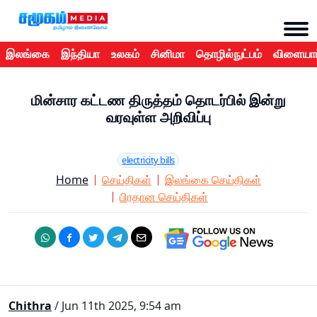
இலங்கை
இந்தியா
உலகம்
சினிமா
தொழில்நுட்பம்
விளையாட
மின்சார கட்டண திருத்தம் தொடர்பில் இன்று
வரவுள்ள அறிவிப்பு
electricity bills
Home
செய்திகள்
இலங்கை செய்திகள்
பிரதான செய்திகள்
Chithra
/ Jun 11th 2025, 9:54 am