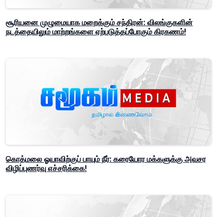
சூரியனை முழுமையாக மறைக்கும் சந்திரன்: விலங்குகளின்
நடத்தையிலும் மாற்றங்களை ஏற்படுத்தப்போகும் கிரகணம்!
கொத்மலை ஓயாவிற்குப் பாயும் நீர்: கரையோர மக்களுக்கு அவசர
விழிப்புணர்வு எச்சரிக்கை!