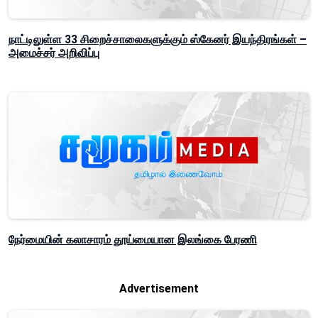
நாட்டிலுள்ள 33 சிறைச்சாலைகளுக்கும் ஸ்கேனர் இயந்திரங்கள் –
அமைச்சர் அறிவிப்பு
நேர்மையின் கலாசாரம் தூய்மையான இலங்கை பேரணி
Advertisement