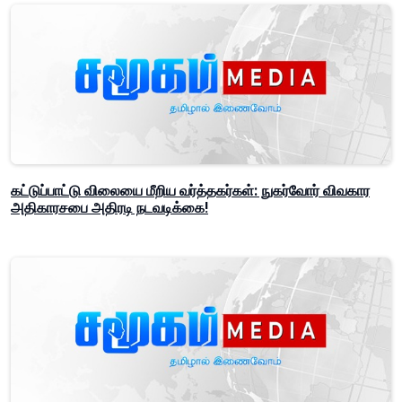
கட்டுப்பாட்டு விலையை மீறிய வர்த்தகர்கள்: நுகர்வோர் விவகார
அதிகாரசபை அதிரடி நடவடிக்கை!