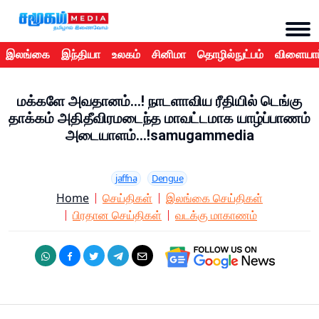
இலங்கை
இந்தியா
உலகம்
சினிமா
தொழில்நுட்பம்
விளையாட
மக்களே அவதானம்...! நாடளாவிய ரீதியில் டெங்கு
தாக்கம் அதிதீவிரமடைந்த மாவட்டமாக யாழ்ப்பாணம்
அடையாளம்...!samugammedia
jaffna
Dengue
Home
செய்திகள்
இலங்கை செய்திகள்
பிரதான செய்திகள்
வடக்கு மாகாணம்