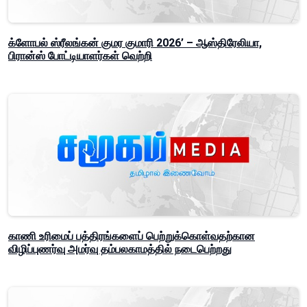
க்ளோபல் ஸ்ரீலங்கன் குமர குமாரி 2026’ – ஆஸ்திரேலியா,
பிரான்ஸ் போட்டியாளர்கள் வெற்றி
காணி உரிமைப் பத்திரங்களைப் பெற்றுக்கொள்வதற்கான
விழிப்புணர்வு அமர்வு தம்பலகாமத்தில் நடைபெற்றது