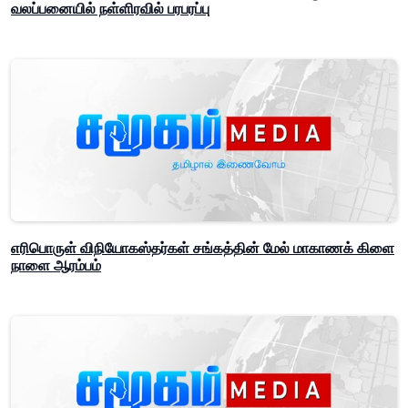
வலப்பனையில் நள்ளிரவில் பரபரப்பு
எரிபொருள் விநியோகஸ்தர்கள் சங்கத்தின் மேல் மாகாணக் கிளை
நாளை ஆரம்பம்