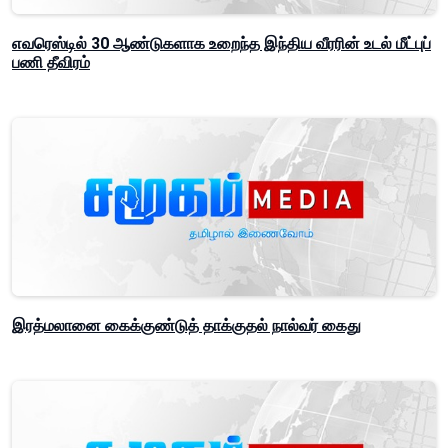
எவரெஸ்டில் 30 ஆண்டுகளாக உறைந்த இந்திய வீரரின் உடல் மீட்புப்
பணி தீவிரம்
இரத்மலானை கைக்குண்டுத் தாக்குதல் நால்வர் கைது