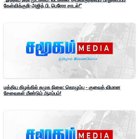
கேள்விக்குறி-அஜித் பி. பெரேரா சாடல்!"
மத்திய கிழக்கில் சுமுக நிலை: கொழும்பு - குவைத் விமான
சேவைகள் மீண்டும் ஆரம்பம்!