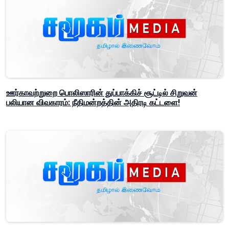
ஊர்காவற்றுறை பொலிஸாரின் துப்பாக்கிச் சூட்டில் சிறுவன்
பலியான விவகாரம்: நீதிமன்றத்தின் அதிரடி கட்டளை!