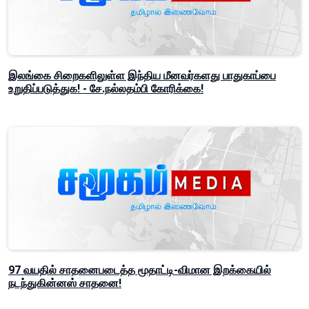
இலங்கை சிறைகளிலுள்ள இந்திய மீனவர்களது பாதுகாப்பை
உறுதிப்படுத்துக! - சே.நல்லதம்பி கோரிக்கை!
97 வயதில் சாதனைபடைத்த மூதாட்டி-விமான இறக்கையில்
நடந்துகின்னஸ் சாதனை!