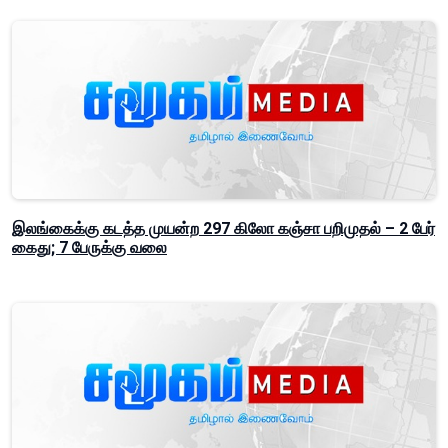
இலங்கைக்கு கடத்த முயன்ற 297 கிலோ கஞ்சா பறிமுதல் – 2 பேர்
கைது; 7 பேருக்கு வலை