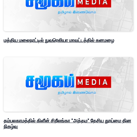
மத்திய மலைநாட்டில் நுவரெலியா மாவட்டத்தில் கனமழை
தம்பலகாமத்தில் கிளீன் சிறீலங்கா "அத்தம" தேசிய தூய்மை தின
நிகழ்வு