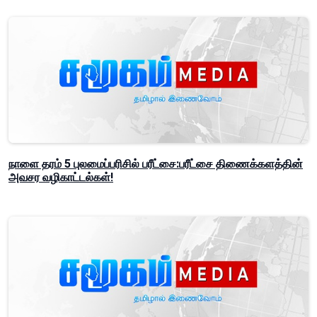
நாளை தரம் 5 புலமைப்பரிசில் பரீட்சை:பரீட்சை திணைக்களத்தின்
அவசர வழிகாட்டல்கள்!