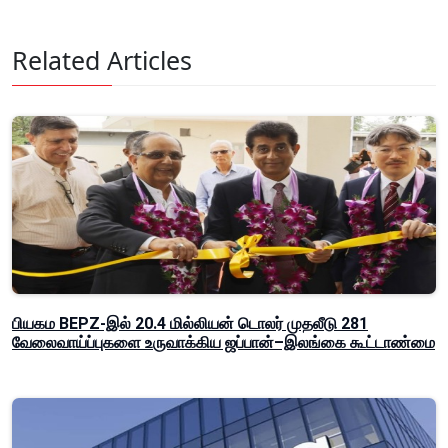
Related Articles
பியகம BEPZ-இல் 20.4 மில்லியன் டொலர் முதலீடு 281
வேலைவாய்ப்புகளை உருவாக்கிய ஜப்பான்–இலங்கை கூட்டாண்மை