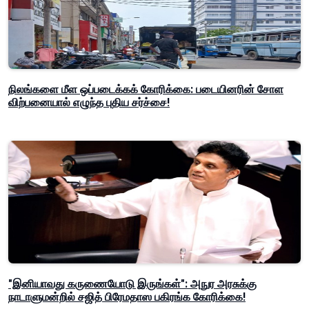
நிலங்களை மீள ஒப்படைக்கக் கோரிக்கை: படையினரின் சோள
விற்பனையால் எழுந்த புதிய சர்ச்சை!
"இனியாவது கருணையோடு இருங்கள்": அநுர அரசுக்கு
நாடாளுமன்றில் சஜித் பிரேமதாஸ பகிரங்க கோரிக்கை!