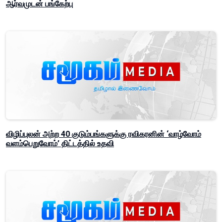
ஆர்வமுடன் பங்கேற்பு
விழிப்புலன் அற்ற 40 குடும்பங்களுக்கு ரவிகரனின் ‘வாழ்வோம்
வளம்பெறுவோம்’ திட்டத்தில் உதவி