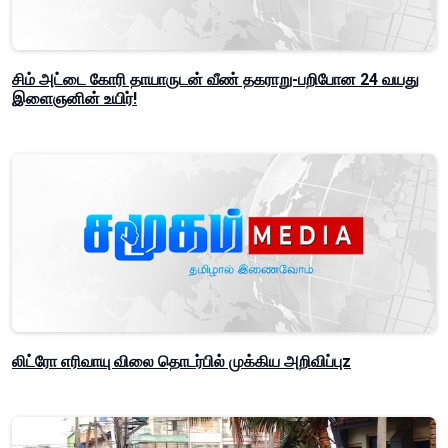
சிம் அட்டை கோரி தாயாருடன் வீண் தகராறு-பறிபோன 24 வயது
இளைஞனின் உயிர்!
லிட்ரோ எரிவாயு விலை தொடர்பில் முக்கிய அறிவிப்புz