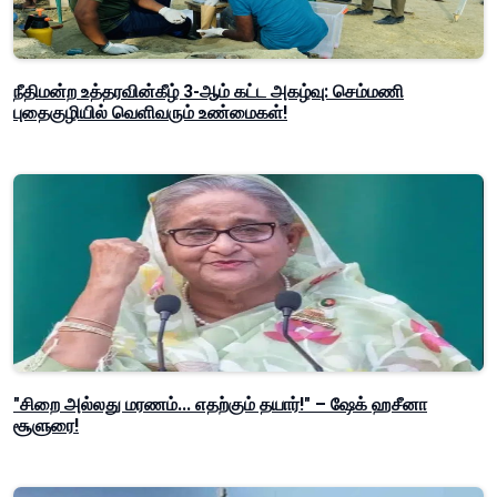
நீதிமன்ற உத்தரவின்கீழ் 3-ஆம் கட்ட அகழ்வு: செம்மணி
புதைகுழியில் வெளிவரும் உண்மைகள்!
"சிறை அல்லது மரணம்... எதற்கும் தயார்!" – ஷேக் ஹசீனா
சூளுரை!