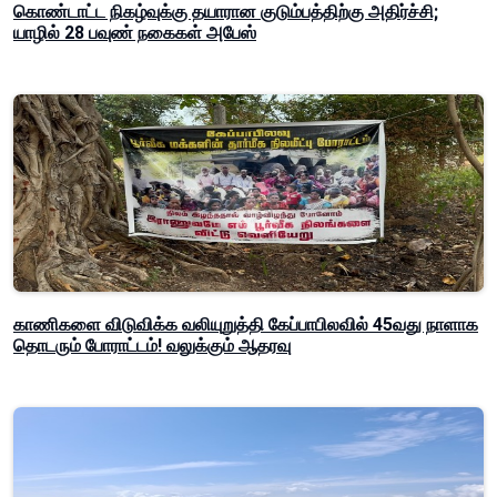
கொண்டாட்ட நிகழ்வுக்கு தயாரான குடும்பத்திற்கு அதிர்ச்சி;
யாழில் 28 பவுண் நகைகள் அபேஸ்
காணிகளை விடுவிக்க வலியுறுத்தி கேப்பாபிலவில் 45வது நாளாக
தொடரும் போராட்டம்! வலுக்கும் ஆதரவு