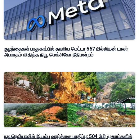
குழந்தைகள் பாதுகாப்பில் தவறிய மெட்டா 567 மில்லியன் டாலர்
அபராதம் விதித்த நியூ மெக்சிகோ நீதிமன்றம்
நுவரெலியாவில் இயல்பு வாழ்க்கை பாதிப்பு: 504 பேர் முகாம்களில்