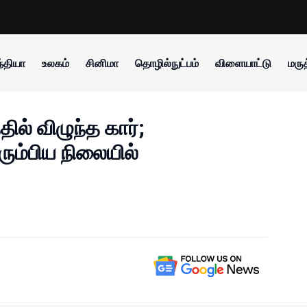
்தியா
உலகம்
சினிமா
தொழில்நுட்பம்
விளையாட்டு
மருத
தில் விழுந்த கார்;
ரும்பிய நிலையில்