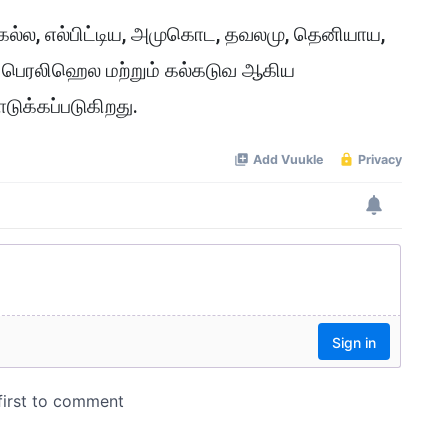
ல்ல, எல்பிட்டிய, அமுகொட, தவலமு, தெனியாய,
வ, பெரலிஹெல மற்றும் கல்கடுவ ஆகிய
டுக்கப்படுகிறது.