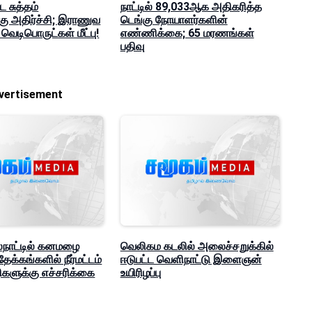
ை சுத்தம்
நாட்டில் 89,033ஆக அதிகரித்த
கு அதிர்ச்சி; இராணுவ
டெங்கு நோயாளர்களின்
 வெடிபொருட்கள் மீட்பு!
எண்ணிக்கை; 65 மரணங்கள்
பதிவு
vertisement
ைநாட்டில் கனமழை
வெலிகம கடலில் அலைச்சறுக்கில்
த்தேக்கங்களில் நீர்மட்டம்
ஈடுபட்ட வெளிநாட்டு இளைஞன்
திகளுக்கு எச்சரிக்கை
உயிரிழப்பு