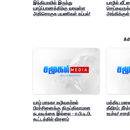
இந்தியாவில் இருந்து
யாழில் வீட்ட
யாழ்ப்பாணத்திற்கு வரவுள்ள
செய்தவருக்
அதிசொகுசு பயணிகள் கப்பல்!
அங்கிக்குள்
Ad
யாழ் மாநகர கழிவகற்றல்
மத்திய மல
பிரச்சினைக்கு திருப்திகரமான
தீவிரம்: நீர்
நடவடிக்கை இல்லை - ஈ.பி.டி.பி.
உயர்வு! சார
கூட்டத்தில் விசனம்