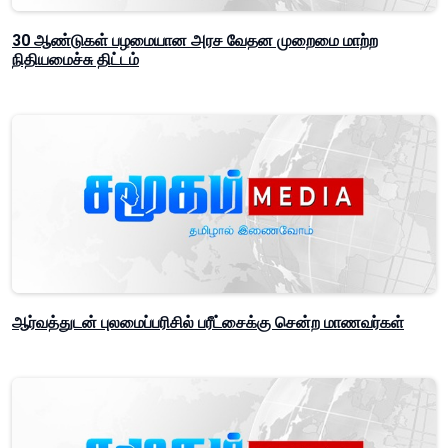
30 ஆண்டுகள் பழமையான அரச வேதன முறைமை மாற்ற
நிதியமைச்சு திட்டம்
ஆர்வத்துடன் புலமைப்பரிசில் பரீட்சைக்கு சென்ற மாணவர்கள்