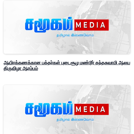
ஆயிரக்கணக்கான பக்தர்கள் புடைசூழ மண்டூர் கந்தசுவாமி ஆலய
திருவிழா ஆரம்பம்