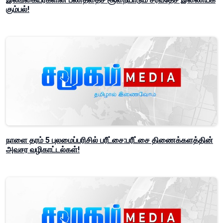
கும்பல்!
நாளை தரம் 5 புலமைப்பரிசில் பரீட்சை:பரீட்சை திணைக்களத்தின்
அவசர வழிகாட்டல்கள்!