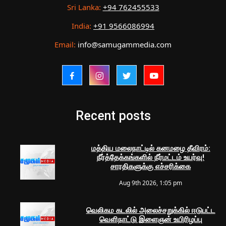
Sri Lanka:
+94 762455533
India:
+91 9566086994
Email:
info@samugammedia.com
Recent posts
மத்திய மலைநாட்டில் கனமழை தீவிரம்:
நீர்த்தேக்கங்களில் நீர்மட்டம் உயர்வு!
சாரதிகளுக்கு எச்சரிக்கை
Aug 9th 2026, 1:05 pm
வெலிகம கடலில் அலைச்சறுக்கில் ஈடுபட்ட
வெளிநாட்டு இளைஞன் உயிரிழப்பு