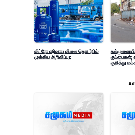
லிட்ரோ எரிவாயு விலை தொடர்பில்
கல்முனையில்
முக்கிய அறிவிப்புz
குப்பைகள்;
குறித்து ம
Ad