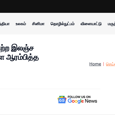
்தியா
உலகம்
சினிமா
தொழில்நுட்பம்
விளையாட்டு
மருத
ெற்ற இலஞ்ச
 ஆரம்பித்த
Home
செய்