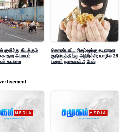
 குவிந்து கிடக்கும்
கொண்டாட்ட நிகழ்வுக்கு தயாரான
 சுகாதார அபாயம்
குடும்பத்திற்கு அதிர்ச்சி; யாழில் 28
க்கள் கவலை
பவுண் நகைகள் அபேஸ்
vertisement