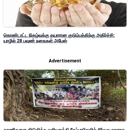
கொண்டாட்ட நிகழ்வுக்கு தயாரான குடும்பத்திற்கு அதிர்ச்சி;
யாழில் 28 பவுண் நகைகள் அபேஸ்
Advertisement
காணிகளை விடுவிக்க வலியுறுத்தி கேப்பாபிலவில் 45வது நாளாக