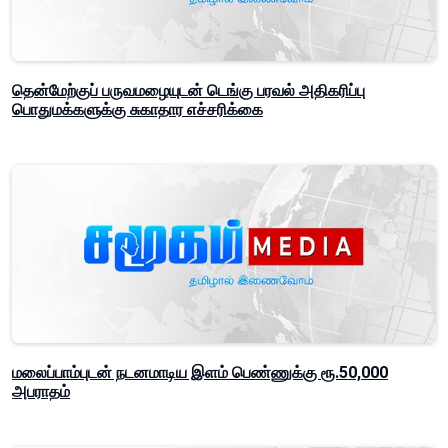
தென்மேற்குப் பருவமழையுடன் டெங்கு பரவல் அதிகரிப்பு
பொதுமக்களுக்கு சுகாதார எச்சரிக்கை
மலைப்பாம்புடன் நடனமாடிய இளம் பெண்ணுக்கு ரூ.50,000
அபராதம்