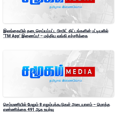
இலங்கையில் தடைசெய்யப்பட்ட பிரமிட் திட்டங்களின் பட்டியலில்
‘TM App’ இணைப்பு! – மத்திய வங்கி எச்சரிக்கை
செம்மணியில் மேலும் 8 எலும்புக்கூடுகள் அடையாளம் – மொத்த
எண்ணிக்கை 491 ஆக உயர்வு