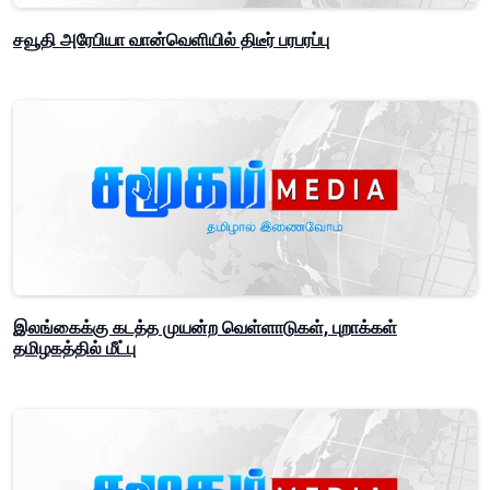
சவூதி அரேபியா வான்வெளியில் திடீர் பரபரப்பு
இலங்கைக்கு கடத்த முயன்ற வெள்ளாடுகள், புறாக்கள்
தமிழகத்தில் மீட்பு