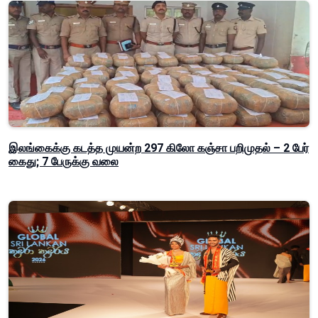
இலங்கைக்கு கடத்த முயன்ற 297 கிலோ கஞ்சா பறிமுதல் – 2 பேர்
கைது; 7 பேருக்கு வலை