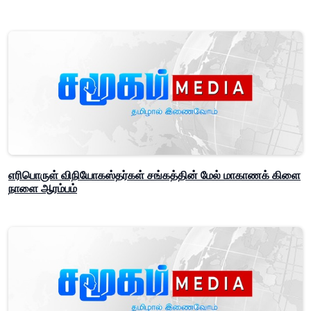
எரிபொருள் விநியோகஸ்தர்கள் சங்கத்தின் மேல் மாகாணக் கிளை
நாளை ஆரம்பம்