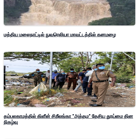
மத்திய மலைநாட்டில் நுவரெலியா மாவட்டத்தில் கனமழை
தம்பலகாமத்தில் கிளீன் சிறீலங்கா "அத்தம" தேசிய தூய்மை தின
நிகழ்வு