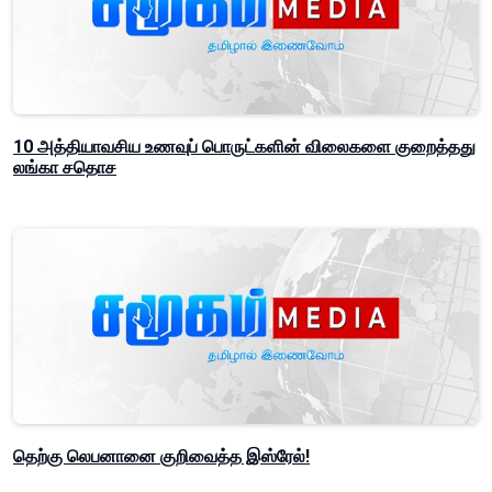
10 அத்தியாவசிய உணவுப் பொருட்களின் விலைகளை குறைத்தது
லங்கா சதொச
தெற்கு லெபனானை குறிவைத்த இஸ்ரேல்!