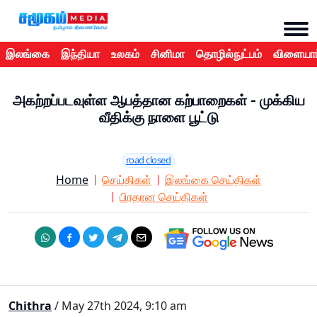
இலங்கை
இந்தியா
உலகம்
சினிமா
தொழில்நுட்பம்
விளையாட
அகற்றப்படவுள்ள ஆபத்தான கற்பாறைகள் - முக்கிய
வீதிக்கு நாளை பூட்டு
road closed
Home
செய்திகள்
இலங்கை செய்திகள்
பிரதான செய்திகள்
Chithra
/ May 27th 2024, 9:10 am