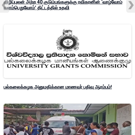
விழிப்புலன் அற்ற 40 குடும்பங்களுக்கு ரவிகரனின் ‘வாழ்வோம்
வளம்பெறுவோம்’ திட்டத்தில் உதவி
பல்கலைக்கழக அனுமதிக்கான மாணவர் பதிவு ஆரம்பம்!