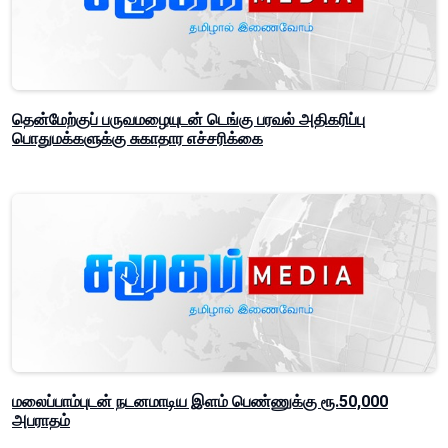
தென்மேற்குப் பருவமழையுடன் டெங்கு பரவல் அதிகரிப்பு
பொதுமக்களுக்கு சுகாதார எச்சரிக்கை
மலைப்பாம்புடன் நடனமாடிய இளம் பெண்ணுக்கு ரூ.50,000
அபராதம்