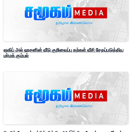
ஷகிப் அல் ஹசனின் வீடு குறிவைப்பு கற்கள் வீசி சேதப்படுத்திய
மர்மக் கும்பல்