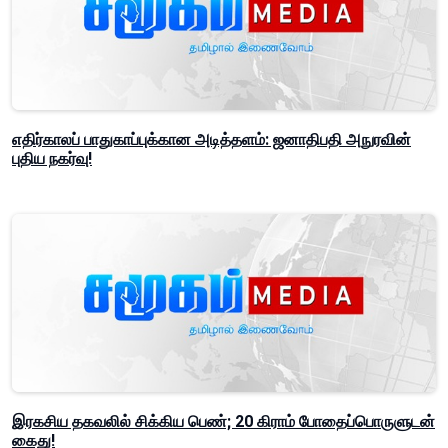
எதிர்காலப் பாதுகாப்புக்கான அடித்தளம்: ஜனாதிபதி அநுரவின்
புதிய நகர்வு!
இரகசிய தகவலில் சிக்கிய பெண்; 20 கிராம் போதைப்பொருளுடன்
கைது!