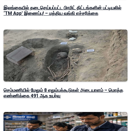
இலங்கையில் தடைசெய்யப்பட்ட பிரமிட் திட்டங்களின் பட்டியலில்
‘TM App’ இணைப்பு! – மத்திய வங்கி எச்சரிக்கை
செம்மணியில் மேலும் 8 எலும்புக்கூடுகள் அடையாளம் – மொத்த
எண்ணிக்கை 491 ஆக உயர்வு