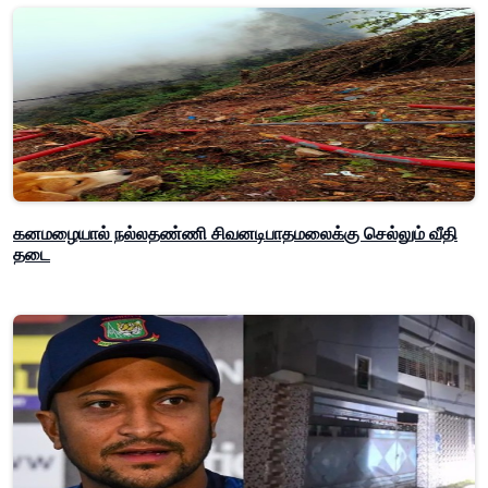
கனமழையால் நல்லதண்ணி சிவனடிபாதமலைக்கு செல்லும் வீதி
தடை