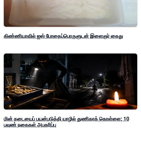
கிண்ணியாவில் ஐஸ் போதைப்பொருளுடன் இளைஞர் கைது
மின் தடையைப் பயன்படுத்தி யாழில் துணிகரக் கொள்ளை; 10
பவுண் நகைகள் அபகரிப்பு