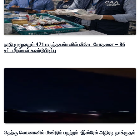
நாடு முழுவதும் 471 மருந்தகங்களில் விசேட சோதனை – 86
சட்டமீறல்கள் கண்டுபிடிப்பு
தெற்கு லெபனானில் மீண்டும் பதற்றம் -இஸ்ரேல் அதிரடி தாக்குதல்