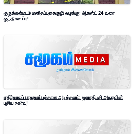
குருக்கள்மடம் மனிதப்புதைகுழி வழக்கு: ஆகஸ்ட் 24 வரை
ஒத்திவைப்பு!
எதிர்காலப் பாதுகாப்புக்கான அடித்தளம்: ஜனாதிபதி அநுரவின்
புதிய நகர்வு!