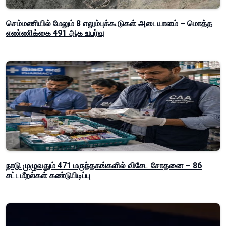
செம்மணியில் மேலும் 8 எலும்புக்கூடுகள் அடையாளம் – மொத்த
எண்ணிக்கை 491 ஆக உயர்வு
நாடு முழுவதும் 471 மருந்தகங்களில் விசேட சோதனை – 86
சட்டமீறல்கள் கண்டுபிடிப்பு