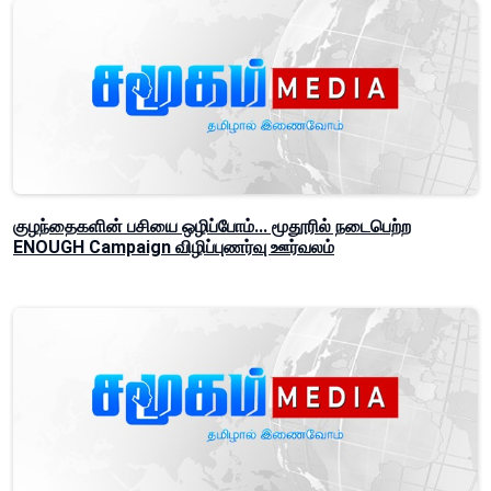
குழந்தைகளின் பசியை ஒழிப்போம்... மூதூரில் நடைபெற்ற
ENOUGH Campaign விழிப்புணர்வு ஊர்வலம்