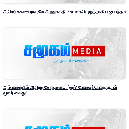
அமெரிக்கா–பராகுவே அணுசக்தி டீல்-கையெழுத்தாகிய ஒப்பந்தம்
அம்பாறையில் அதிரடி சோதனை... ‘ஐஸ்’ போதைப்பொருளுடன்
மூவர் கைது!