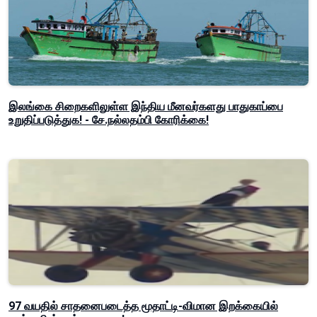
இலங்கை சிறைகளிலுள்ள இந்திய மீனவர்களது பாதுகாப்பை
உறுதிப்படுத்துக! - சே.நல்லதம்பி கோரிக்கை!
97 வயதில் சாதனைபடைத்த மூதாட்டி-விமான இறக்கையில்