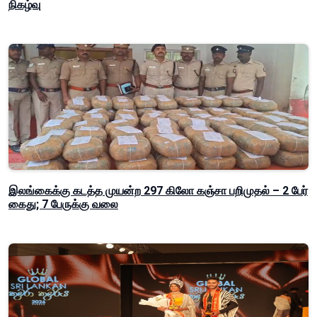
நிகழ்வு
இலங்கைக்கு கடத்த முயன்ற 297 கிலோ கஞ்சா பறிமுதல் – 2 பேர்
கைது; 7 பேருக்கு வலை