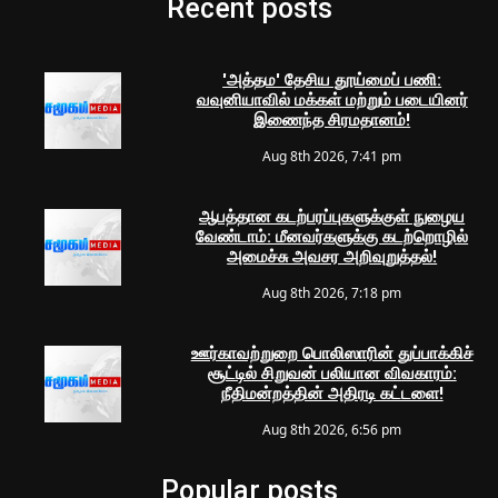
Recent posts
'அத்தம' தேசிய தூய்மைப் பணி:
வவுனியாவில் மக்கள் மற்றும் படையினர்
இணைந்த சிரமதானம்!
Aug 8th 2026, 7:41 pm
ஆபத்தான கடற்பரப்புகளுக்குள் நுழைய
வேண்டாம்: மீனவர்களுக்கு கடற்றொழில்
அமைச்சு அவசர அறிவுறுத்தல்!
Aug 8th 2026, 7:18 pm
ஊர்காவற்றுறை பொலிஸாரின் துப்பாக்கிச்
சூட்டில் சிறுவன் பலியான விவகாரம்:
நீதிமன்றத்தின் அதிரடி கட்டளை!
Aug 8th 2026, 6:56 pm
Popular posts