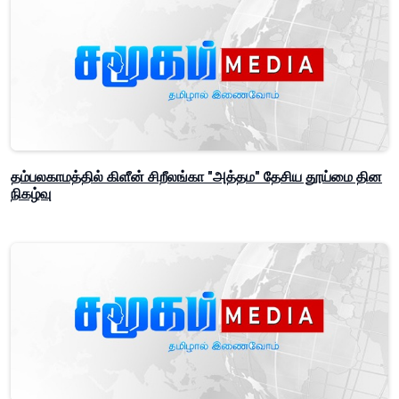
தம்பலகாமத்தில் கிளீன் சிறீலங்கா "அத்தம" தேசிய தூய்மை தின
நிகழ்வு