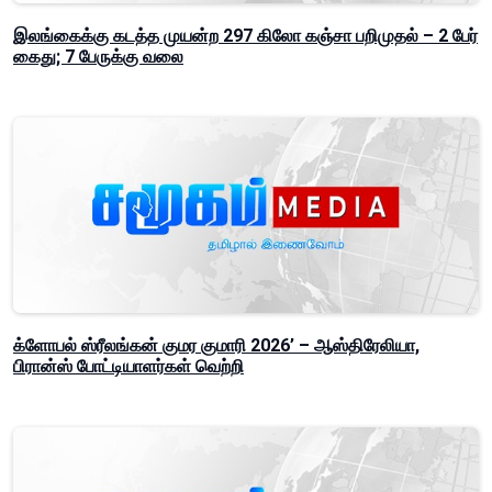
இலங்கைக்கு கடத்த முயன்ற 297 கிலோ கஞ்சா பறிமுதல் – 2 பேர்
கைது; 7 பேருக்கு வலை
க்ளோபல் ஸ்ரீலங்கன் குமர குமாரி 2026’ – ஆஸ்திரேலியா,
பிரான்ஸ் போட்டியாளர்கள் வெற்றி