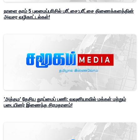
நாளை தரம் 5 புலமைப்பரிசில் பரீட்சை:பரீட்சை திணைக்களத்தின்
அவசர வழிகாட்டல்கள்!
'அத்தம' தேசிய தூய்மைப் பணி: வவுனியாவில் மக்கள் மற்றும்
படையினர் இணைந்த சிரமதானம்!