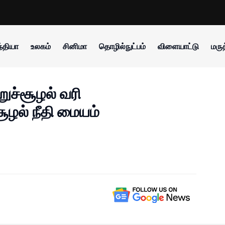
்தியா
உலகம்
சினிமா
தொழில்நுட்பம்
விளையாட்டு
மருத
றுச்சூழல் வரி
சூழல் நீதி மையம்