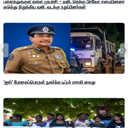
பள்ளத்துக்குள் தள்ள முயற்சி – வலி. தெற்கு பிரதேச சபையினரை
தடுத்து நிறுத்திய வலி. வடக்கு உறுப்பினர்கள்
'ஐஸ்' போதைப்பொருள் நுகர்ந்த டிப்பர் சாரதி கைது