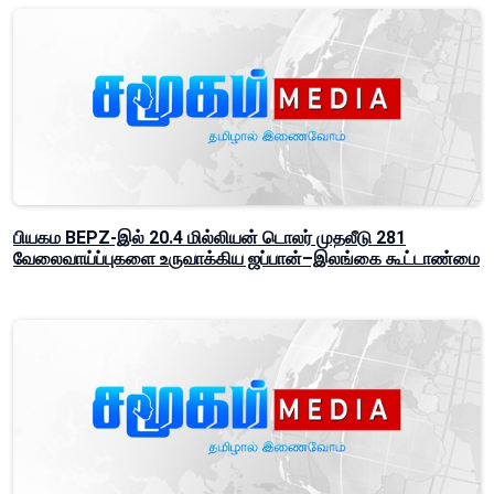
பியகம BEPZ-இல் 20.4 மில்லியன் டொலர் முதலீடு 281
வேலைவாய்ப்புகளை உருவாக்கிய ஜப்பான்–இலங்கை கூட்டாண்மை