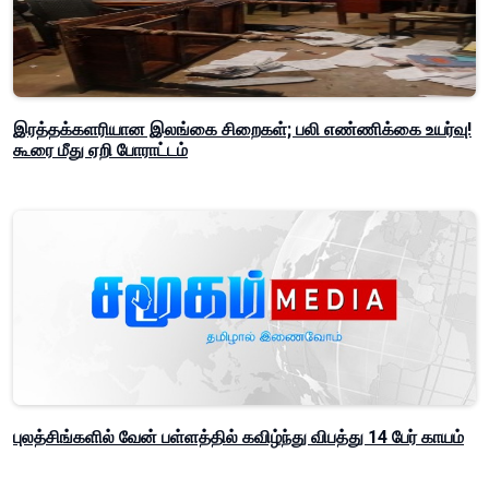
இரத்தக்களரியான இலங்கை சிறைகள்; பலி எண்ணிக்கை உயர்வு!
கூரை மீது ஏறி போராட்டம்
புலத்சிங்களில் வேன் பள்ளத்தில் கவிழ்ந்து விபத்து 14 பேர் காயம்