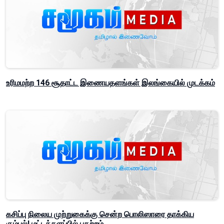
உரிமமற்ற 146 சூதாட்ட இணையதளங்கள் இலங்கையில் முடக்கம்
கசிப்பு நிலைய முற்றுகைக்கு சென்ற பொலிஸாரை தாக்கிய
கும்பல்! மட்டக்களப்பில் பதற்றம்