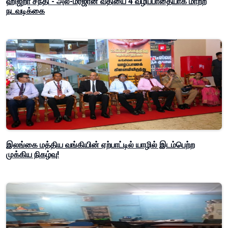
ஹிஜ்றா சந்தி - அல்-மர்ஜான் வீதியை 4 வழிப்பாதையாக மாற்ற
நடவடிக்கை
இலங்கை மத்திய வங்கியின் ஏற்பாட்டில் யாழில் இடம்பெற்ற
முக்கிய நிகழ்வு!