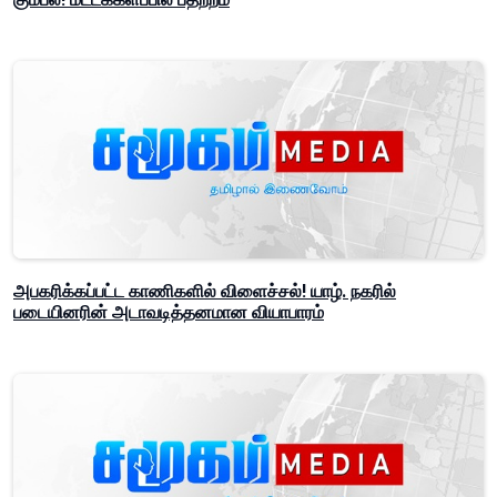
அபகரிக்கப்பட்ட காணிகளில் விளைச்சல்! யாழ். நகரில்
படையினரின் அடாவடித்தனமான வியாபாரம்