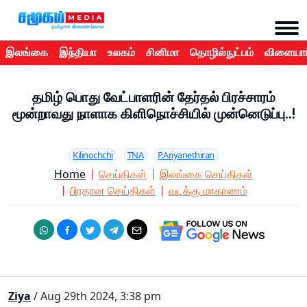
இலங்கை
இந்தியா
உலகம்
சினிமா
தொழில்நுட்பம்
விளையாட
தமிழ் பொது வேட்பாளரின் தேர்தல் பிரச்சாரம்
மூன்றாவது நாளாக கிளிநொச்சியில் முன்னெடுப்பு..!
Kilinochchi
TNA
P.Ariyanethiran
Home
செய்திகள்
இலங்கை செய்திகள்
பிரதான செய்திகள்
வடக்கு மாகாணம்
Ziya
/ Aug 29th 2024, 3:38 pm