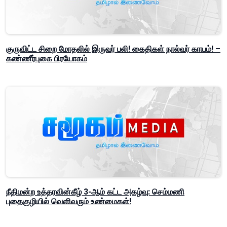
குருவிட்ட சிறை மோதலில் இருவர் பலி! கைதிகள் நால்வர் காயம்! –
கண்ணீர்புகை பிரயோகம்
நீதிமன்ற உத்தரவின்கீழ் 3-ஆம் கட்ட அகழ்வு: செம்மணி
புதைகுழியில் வெளிவரும் உண்மைகள்!