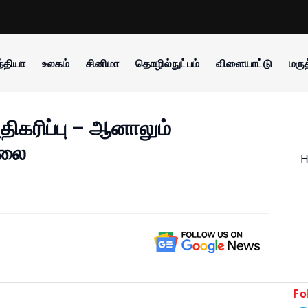
்தியா
உலகம்
சினிமா
தொழில்நுட்பம்
விளையாட்டு
மருத
ிகரிப்பு – ஆனாலும்
்லை
Fo