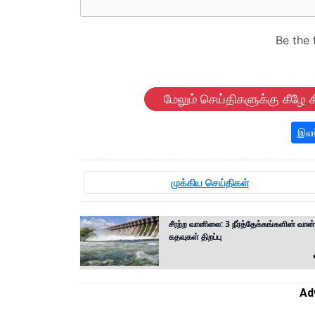
மேலும் செய்திகளுக்கு கீழே க
இலங
முக்கிய செய்திகள்
சீரற்ற வானிலை: 3 நீர்த்தேக்கங்களின் வான்
கதவுகள் திறப்பு
Ad