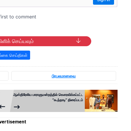
ிளிக் செய்யவும்
்கை செய்திகள்
பிரபலமானவை
ஆஸ்திரேலிய பாராளுமன்றத்தில் கௌரவிக்கப்பட்ட
“கூத்தாடி” திரைப்படம்
vertisement