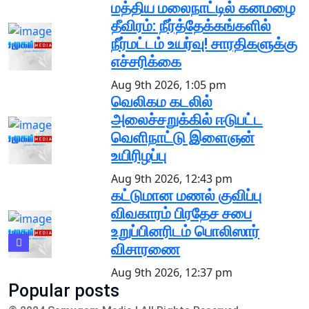
மத்திய மலைநாட்டில் கனமழை
தீவிரம்: நீர்த்தேக்கங்களில்
நீர்மட்டம் உயர்வு! சாரதிகளுக்கு
எச்சரிக்கை
Aug 9th 2026, 1:05 pm
வெலிகம கடலில்
அலைச்சறுக்கில் ஈடுபட்ட
வெளிநாட்டு இளைஞன்
உயிரிழப்பு
Aug 9th 2026, 12:43 pm
கட்டுமான மணல் குவிப்பு
விவகாரம் பிரதேச சபை
உறுப்பினரிடம் பொலிஸார்
விசாரணை
Aug 9th 2026, 12:37 pm
Popular posts