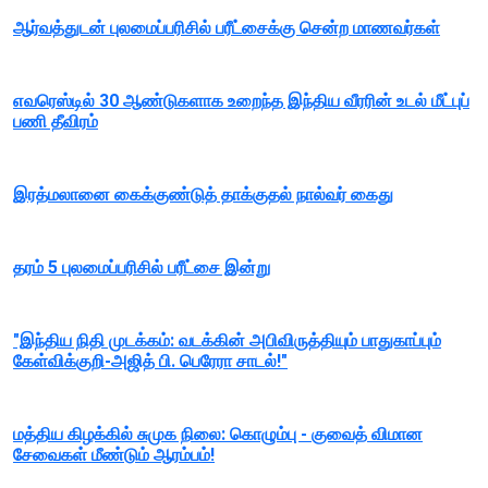
ஆர்வத்துடன் புலமைப்பரிசில் பரீட்சைக்கு சென்ற மாணவர்கள்
எவரெஸ்டில் 30 ஆண்டுகளாக உறைந்த இந்திய வீரரின் உடல் மீட்புப்
பணி தீவிரம்
இரத்மலானை கைக்குண்டுத் தாக்குதல் நால்வர் கைது
தரம் 5 புலமைப்பரிசில் பரீட்சை இன்று
"இந்திய நிதி முடக்கம்: வடக்கின் அபிவிருத்தியும் பாதுகாப்பும்
கேள்விக்குறி-அஜித் பி. பெரேரா சாடல்!"
மத்திய கிழக்கில் சுமுக நிலை: கொழும்பு - குவைத் விமான
சேவைகள் மீண்டும் ஆரம்பம்!