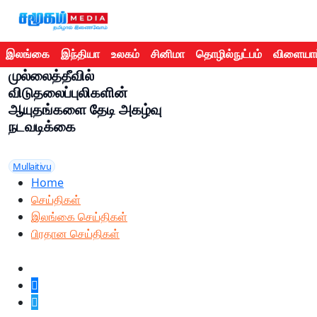
இலங்கை
இந்தியா
உலகம்
சினிமா
தொழில்நுட்பம்
விளையாட
முல்லைத்தீவில்
விடுதலைப்புலிகளின்
ஆயுதங்களை தேடி அகழ்வு
நடவடிக்கை
Mullaitivu
Home
செய்திகள்
இலங்கை செய்திகள்
பிரதான செய்திகள்