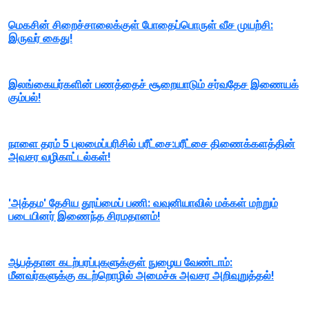
மெகசின் சிறைச்சாலைக்குள் போதைப்பொருள் வீச முயற்சி:
இருவர் கைது!
இலங்கையர்களின் பணத்தைச் சூறையாடும் சர்வதேச இணையக்
கும்பல்!
நாளை தரம் 5 புலமைப்பரிசில் பரீட்சை:பரீட்சை திணைக்களத்தின்
அவசர வழிகாட்டல்கள்!
'அத்தம' தேசிய தூய்மைப் பணி: வவுனியாவில் மக்கள் மற்றும்
படையினர் இணைந்த சிரமதானம்!
ஆபத்தான கடற்பரப்புகளுக்குள் நுழைய வேண்டாம்:
மீனவர்களுக்கு கடற்றொழில் அமைச்சு அவசர அறிவுறுத்தல்!