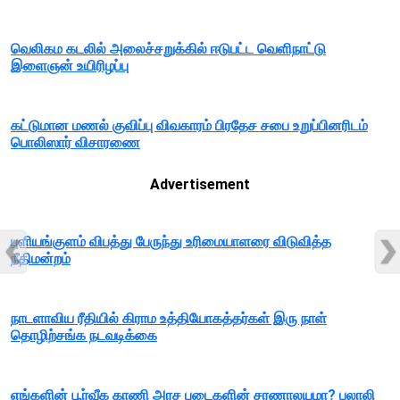
வெலிகம கடலில் அலைச்சறுக்கில் ஈடுபட்ட வெளிநாட்டு
இளைஞன் உயிரிழப்பு
கட்டுமான மணல் குவிப்பு விவகாரம் பிரதேச சபை உறுப்பினரிடம்
பொலிஸார் விசாரணை
Advertisement
புளியங்குளம் விபத்து பேருந்து உரிமையாளரை விடுவித்த
நீதிமன்றம்
நாடளாவிய ரீதியில் கிராம உத்தியோகத்தர்கள் இரு நாள்
தொழிற்சங்க நடவடிக்கை
எங்களின் பூர்வீக காணி அரச படைகளின் சரணாலயமா? பலாலி