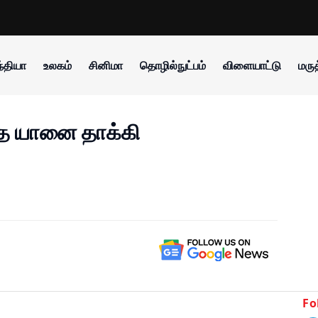
்தியா
உலகம்
சினிமா
தொழில்நுட்பம்
விளையாட்டு
மருத
தை யானை தாக்கி
Fo