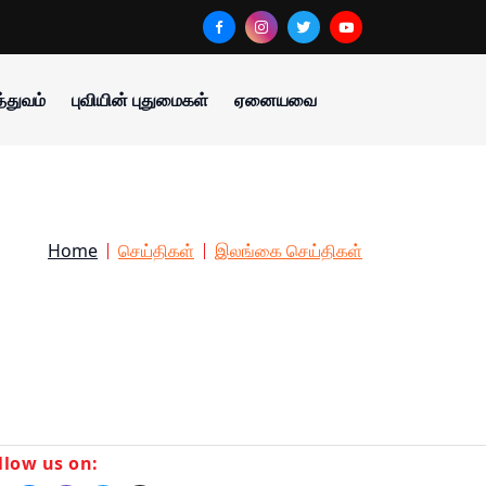
்துவம்
புவியின் புதுமைகள்
ஏனையவை
Home
செய்திகள்
இலங்கை செய்திகள்
llow us on: