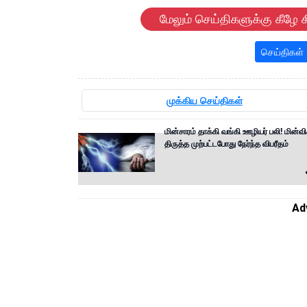
மேலும் செய்திகளுக்கு கீழே க
செய்திகள்
முக்கிய செய்திகள்
மின்சாரம் தாக்கி வங்கி ஊழியர் பலி! மின்வ
திருத்த முற்பட்டபோது நேர்ந்த விபரீதம்
Ad