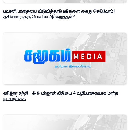
பவானி பாதையை விடுவித்தால் உங்களை கைது செய்வோம்!
தவிசாளருக்கு பொலிஸ் அச்சுறுத்தல்?
ஹிஜ்றா சந்தி - அல்-மர்ஜான் வீதியை 4 வழிப்பாதையாக மாற்ற
நடவடிக்கை