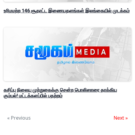
உரிமமற்ற 146 சூதாட்ட இணையதளங்கள் இலங்கையில் முடக்கம்
கசிப்பு நிலைய முற்றுகைக்கு சென்ற பொலிஸாரை தாக்கிய
கும்பல்! மட்டக்களப்பில் பதற்றம்
« Previous
Next »