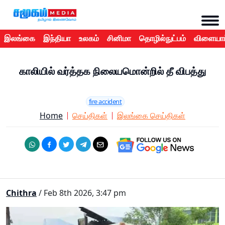
இலங்கை
இந்தியா
உலகம்
சினிமா
தொழில்நுட்பம்
விளையாட
காலியில் வர்த்தக நிலையமொன்றில் தீ விபத்து
fire accident
Home
செய்திகள்
இலங்கை செய்திகள்
Chithra
/ Feb 8th 2026, 3:47 pm