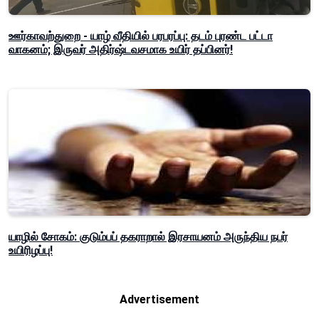
ஊர்காவற்துறை - யாழ் வீதியில் பரபரப்பு: தடம் புரண்ட பட்டா
வாகனம்; இருவர் அதிர்ஷ்டவசமாக உயிர் தப்பினர்!
யாழில் சோகம்: குடும்பப் தகராறால் இரசாயனம் அருந்திய நபர்
உயிரிழப்பு!
Advertisement