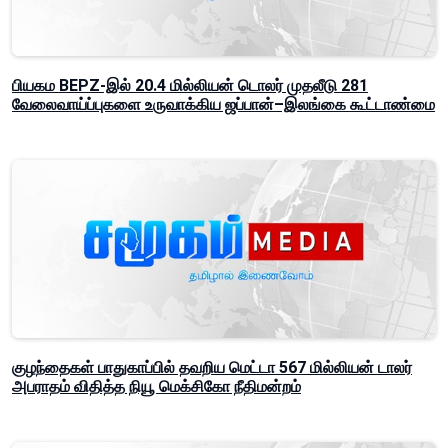
பியகம BEPZ-இல் 20.4 மில்லியன் டொலர் முதலீடு 281
வேலைவாய்ப்புகளை உருவாக்கிய ஜப்பான்–இலங்கை கூட்டாண்மை
குழந்தைகள் பாதுகாப்பில் தவறிய மெட்டா 567 மில்லியன் டாலர்
அபராதம் விதித்த நியூ மெக்சிகோ நீதிமன்றம்