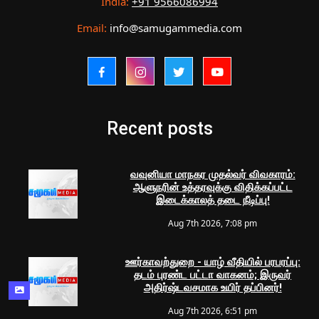
India:
+91 9566086994
Email:
info@samugammedia.com
Recent posts
வவுனியா மாநகர முதல்வர் விவகாரம்:
ஆளுநரின் உத்தரவுக்கு விதிக்கப்பட்ட
இடைக்காலத் தடை நீடிப்பு!
Aug 7th 2026, 7:08 pm
ஊர்காவற்துறை - யாழ் வீதியில் பரபரப்பு:
தடம் புரண்ட பட்டா வாகனம்; இருவர்
அதிர்ஷ்டவசமாக உயிர் தப்பினர்!
Aug 7th 2026, 6:51 pm