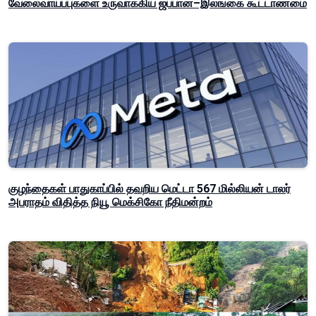
வேலைவாய்ப்புகளை உருவாக்கிய ஜப்பான்–இலங்கை கூட்டாண்மை
குழந்தைகள் பாதுகாப்பில் தவறிய மெட்டா 567 மில்லியன் டாலர்
அபராதம் விதித்த நியூ மெக்சிகோ நீதிமன்றம்