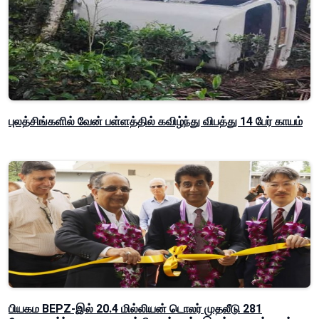
புலத்சிங்களில் வேன் பள்ளத்தில் கவிழ்ந்து விபத்து 14 பேர் காயம்
பியகம BEPZ-இல் 20.4 மில்லியன் டொலர் முதலீடு 281