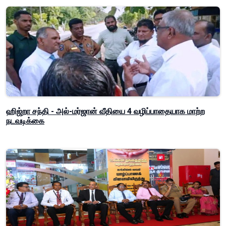
ஹிஜ்றா சந்தி - அல்-மர்ஜான் வீதியை 4 வழிப்பாதையாக மாற்ற
நடவடிக்கை