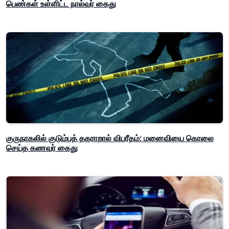
பெண்கள் உள்ளிட்ட நால்வர் கைது
குருநாகலில் குடும்பத் தகராறால் விபரீதம்: மனைவியை கொலை
செய்த கணவர் கைது