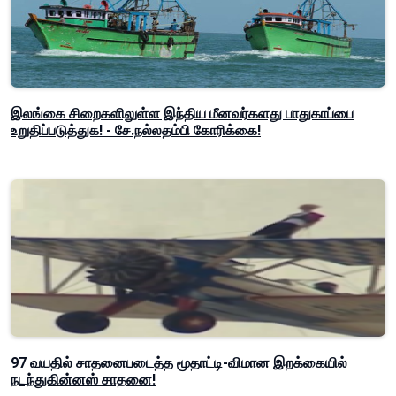
இலங்கை சிறைகளிலுள்ள இந்திய மீனவர்களது பாதுகாப்பை
உறுதிப்படுத்துக! - சே.நல்லதம்பி கோரிக்கை!
97 வயதில் சாதனைபடைத்த மூதாட்டி-விமான இறக்கையில்
நடந்துகின்னஸ் சாதனை!