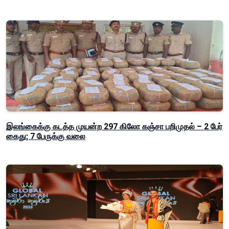
இலங்கைக்கு கடத்த முயன்ற 297 கிலோ கஞ்சா பறிமுதல் – 2 பேர்
கைது; 7 பேருக்கு வலை