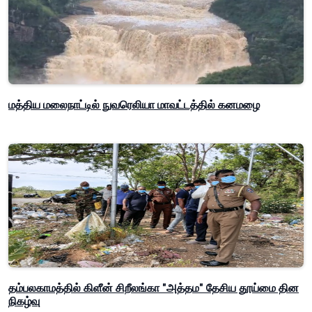
மத்திய மலைநாட்டில் நுவரெலியா மாவட்டத்தில் கனமழை
தம்பலகாமத்தில் கிளீன் சிறீலங்கா "அத்தம" தேசிய தூய்மை தின
நிகழ்வு