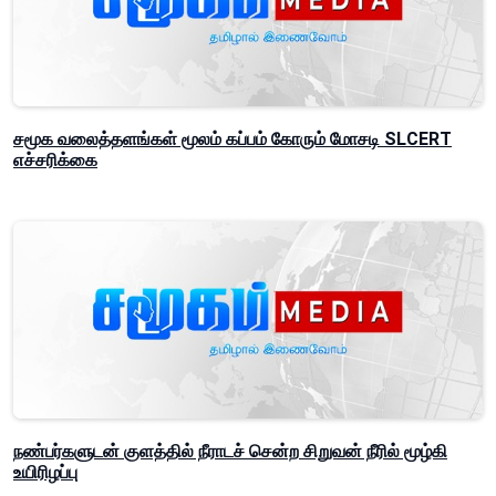
சமூக வலைத்தளங்கள் மூலம் கப்பம் கோரும் மோசடி SLCERT
எச்சரிக்கை
நண்பர்களுடன் குளத்தில் நீராடச் சென்ற சிறுவன் நீரில் மூழ்கி
உயிரிழப்பு