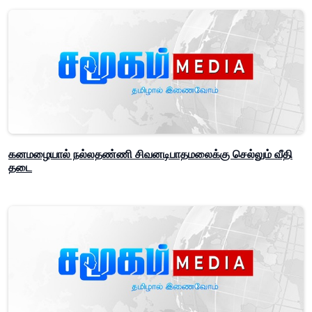
கனமழையால் நல்லதண்ணி சிவனடிபாதமலைக்கு செல்லும் வீதி
தடை