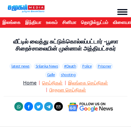
இலங்கை
இந்தியா
உலகம்
சினிமா
தொழில்நுட்பம்
விளையாட
வீட்டில் வைத்து சுட்டுக்கொல்லப்பட்டார் -பூஸா
சிறைச்சாலையின் முன்னாள் அத்தியட்சகர்
latest news
Srilanka News
#Death
Police
Prisoner
Galle
shooting
Home
செய்திகள்
இலங்கை செய்திகள்
பிரதான செய்திகள்