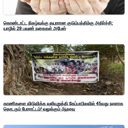
கொண்டாட்ட நிகழ்வுக்கு தயாரான குடும்பத்திற்கு அதிர்ச்சி;
யாழில் 28 பவுண் நகைகள் அபேஸ்
காணிகளை விடுவிக்க வலியுறுத்தி கேப்பாபிலவில் 45வது நாளாக
தொடரும் போராட்டம்! வலுக்கும் ஆதரவு