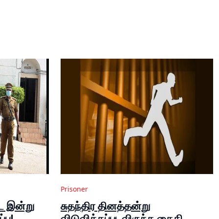
Prisoner
ட இன்று
சுதந்திர தினத்தன்று
பு!
விடுவிக்கப்படவிருந்த கைதி