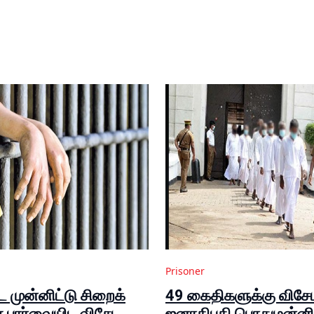
Prisoner
 முன்னிட்டு சிறைக்
49 கைதிகளுக்கு விசே
பார்வையிட விசேட
ஜனாதிபதி பொதுமன்னிப்