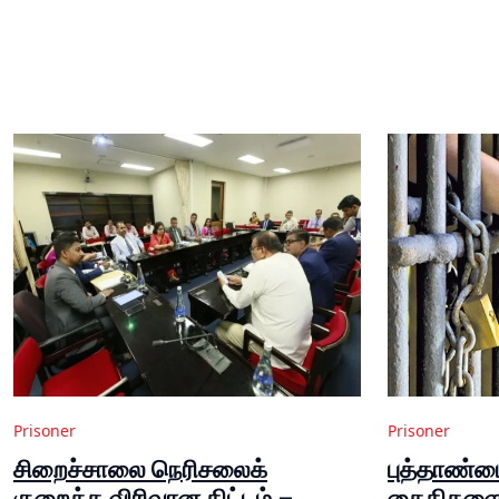
Prisoner
Prisoner
சிறைச்சாலை நெரிசலைக்
புத்தாண்டை
குறைக்க விரிவான திட்டம் –
கைதிகளை 