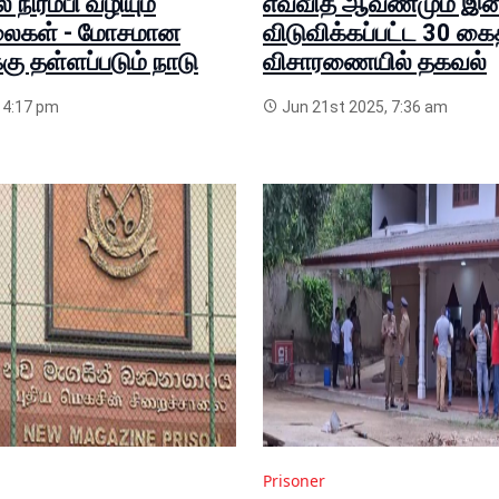
நிரம்பி வழியும்
எவ்வித ஆவணமும் இன்
லைகள் - மோசமான
விடுவிக்கப்பட்ட 30 கை
கு தள்ளப்படும் நாடு
விசாரணையில் தகவல்
, 4:17 pm
Jun 21st 2025, 7:36 am
Prisoner