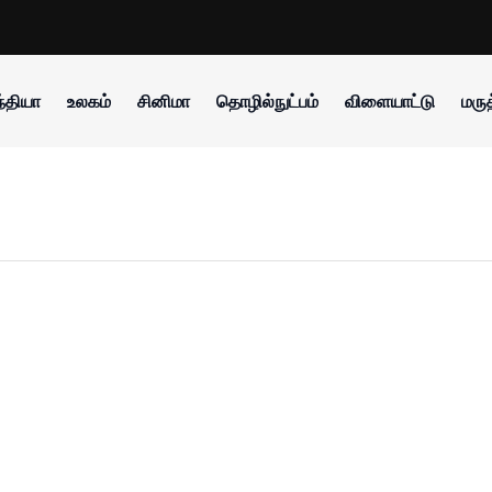
்தியா
உலகம்
சினிமா
தொழில்நுட்பம்
விளையாட்டு
மருத