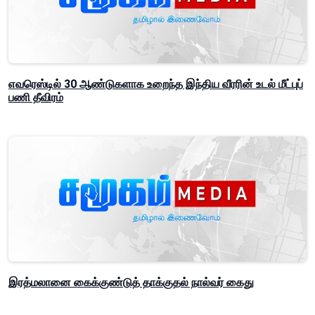
எவரெஸ்டில் 30 ஆண்டுகளாக உறைந்த இந்திய வீரரின் உடல் மீட்புப்
பணி தீவிரம்
இரத்மலானை கைக்குண்டுத் தாக்குதல் நால்வர் கைது