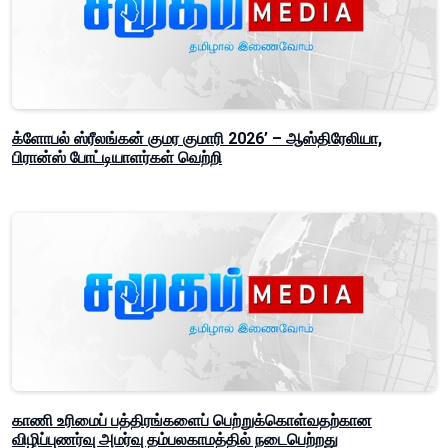
க்ளோபல் ஸ்ரீலங்கன் குமர குமாரி 2026’ – ஆஸ்திரேலியா,
பிரான்ஸ் போட்டியாளர்கள் வெற்றி
காணி உரிமைப் பத்திரங்களைப் பெற்றுக்கொள்வதற்கான
விழிப்புணர்வு அமர்வு தம்பலகாமத்தில் நடைபெற்றது