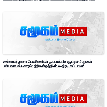
ஊர்காவற்றுறை பொலிஸாரின் துப்பாக்கிச் சூட்டில் சிறுவன்
பலியான விவகாரம்: நீதிமன்றத்தின் அதிரடி கட்டளை!