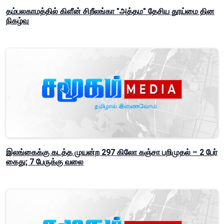
தம்பலகாமத்தில் கிளீன் சிறீலங்கா "அத்தம" தேசிய தூய்மை தின
நிகழ்வு
இலங்கைக்கு கடத்த முயன்ற 297 கிலோ கஞ்சா பறிமுதல் – 2 பேர்
கைது; 7 பேருக்கு வலை