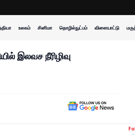
்தியா
உலகம்
சினிமா
தொழில்நுட்பம்
விளையாட்டு
மருத
ியில் இலவச நீரிழிவு
Fo