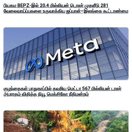
பியகம BEPZ-இல் 20.4 மில்லியன் டொலர் முதலீடு 281
வேலைவாய்ப்புகளை உருவாக்கிய ஜப்பான்–இலங்கை கூட்டாண்மை
குழந்தைகள் பாதுகாப்பில் தவறிய மெட்டா 567 மில்லியன் டாலர்
அபராதம் விதித்த நியூ மெக்சிகோ நீதிமன்றம்