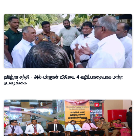
ஹிஜ்றா சந்தி - அல்-மர்ஜான் வீதியை 4 வழிப்பாதையாக மாற்ற
நடவடிக்கை