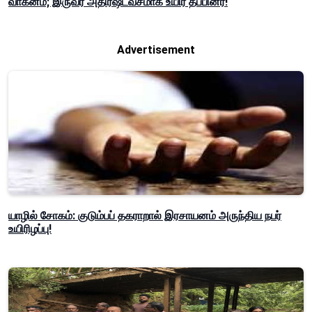
வாகனம்; இருவர் அதிர்ஷ்டவசமாக உயிர் தப்பினர்!
Advertisement
யாழில் சோகம்: குடும்பப் தகராறால் இரசாயனம் அருந்திய நபர்
உயிரிழப்பு!