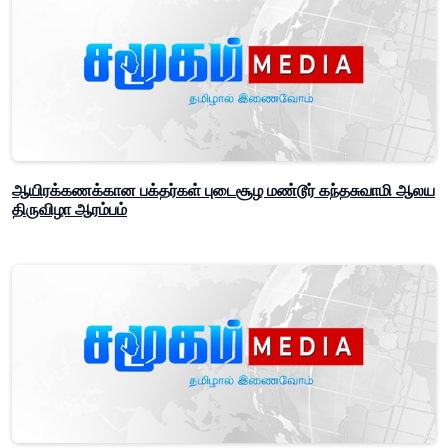
ஆயிரக்கணக்கான பக்தர்கள் புடைசூழ மண்டூர் கந்தசுவாமி ஆலய
திருவிழா ஆரம்பம்