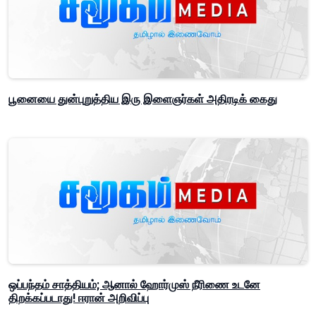
பூனையை துன்புறுத்திய இரு இளைஞர்கள் அதிரடிக் கைது
ஒப்பந்தம் சாத்தியம்; ஆனால் ஹோர்முஸ் நீரிணை உடனே
திறக்கப்படாது! ஈரான் அறிவிப்பு