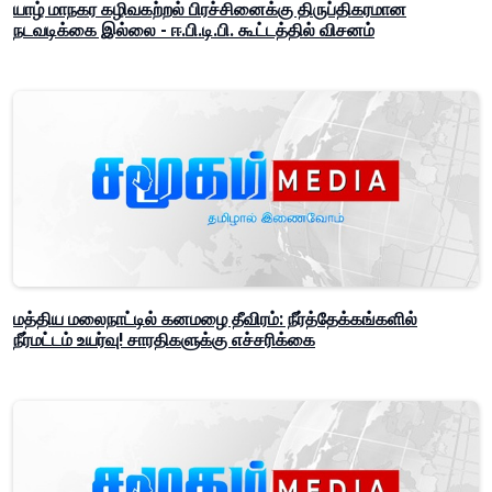
யாழ் மாநகர கழிவகற்றல் பிரச்சினைக்கு திருப்திகரமான
நடவடிக்கை இல்லை - ஈ.பி.டி.பி. கூட்டத்தில் விசனம்
மத்திய மலைநாட்டில் கனமழை தீவிரம்: நீர்த்தேக்கங்களில்
நீர்மட்டம் உயர்வு! சாரதிகளுக்கு எச்சரிக்கை