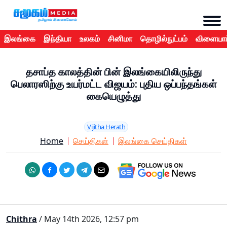
இலங்கை
இந்தியா
உலகம்
சினிமா
தொழில்நுட்பம்
விளையாட
தசாப்த காலத்தின் பின் இலங்கையிலிருந்து
பெலாரஸிற்கு உயர்மட்ட விஜயம்: புதிய ஒப்பந்தங்கள்
கையெழுத்து
Vijitha Herath
Home
செய்திகள்
இலங்கை செய்திகள்
Chithra
/ May 14th 2026, 12:57 pm