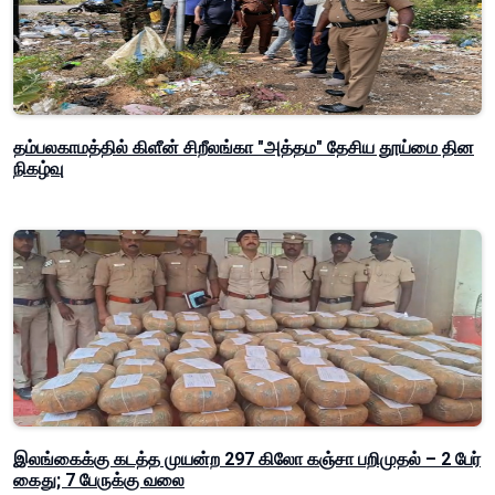
தம்பலகாமத்தில் கிளீன் சிறீலங்கா "அத்தம" தேசிய தூய்மை தின
நிகழ்வு
இலங்கைக்கு கடத்த முயன்ற 297 கிலோ கஞ்சா பறிமுதல் – 2 பேர்
கைது; 7 பேருக்கு வலை