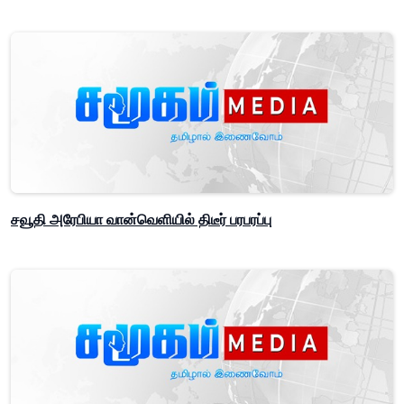
சவூதி அரேபியா வான்வெளியில் திடீர் பரபரப்பு