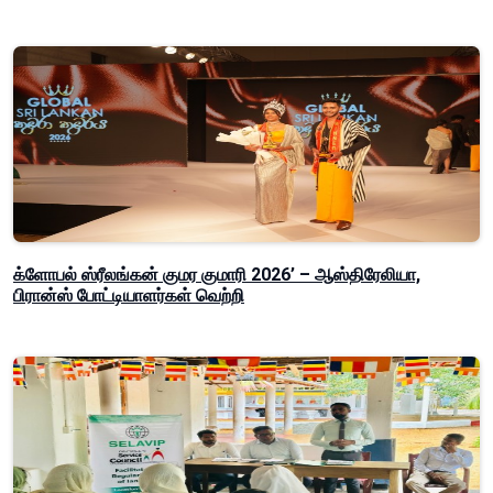
க்ளோபல் ஸ்ரீலங்கன் குமர குமாரி 2026’ – ஆஸ்திரேலியா,
பிரான்ஸ் போட்டியாளர்கள் வெற்றி