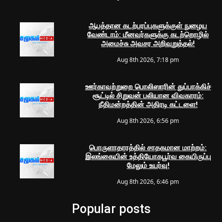
ஆபத்தான கடற்பரப்புகளுக்குள் நுழைய
வேண்டாம்: மீனவர்களுக்கு கடற்றொழில்
அமைச்சு அவசர அறிவுறுத்தல்!
Aug 8th 2026, 7:18 pm
ஊர்காவற்றுறை பொலிஸாரின் துப்பாக்கிச்
சூட்டில் சிறுவன் பலியான விவகாரம்:
நீதிமன்றத்தின் அதிரடி கட்டளை!
Aug 8th 2026, 6:56 pm
பொருளாதாரத்தில் சாதகமான மாற்றம்:
இலங்கையின் உத்தியோகபூர்வ கையிருப்பு
மேலும் உயர்வு!
Aug 8th 2026, 6:46 pm
Popular posts