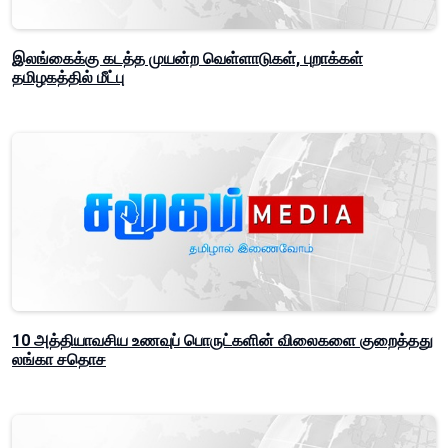
இலங்கைக்கு கடத்த முயன்ற வெள்ளாடுகள், புறாக்கள்
தமிழகத்தில் மீட்பு
10 அத்தியாவசிய உணவுப் பொருட்களின் விலைகளை குறைத்தது
லங்கா சதொச