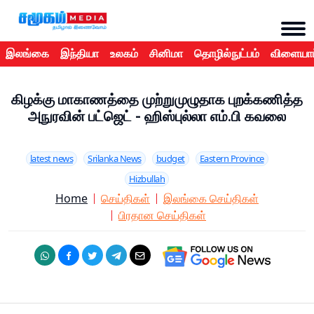
இலங்கை
இந்தியா
உலகம்
சினிமா
தொழில்நுட்பம்
விளையாட
கிழக்கு மாகாணத்தை முற்றுமுழுதாக புறக்கணித்த
அநுரவின் பட்ஜெட் - ஹிஸ்புல்லா எம்.பி கவலை
latest news
Srilanka News
budget
Eastern Province
Hizbullah
Home
செய்திகள்
இலங்கை செய்திகள்
பிரதான செய்திகள்