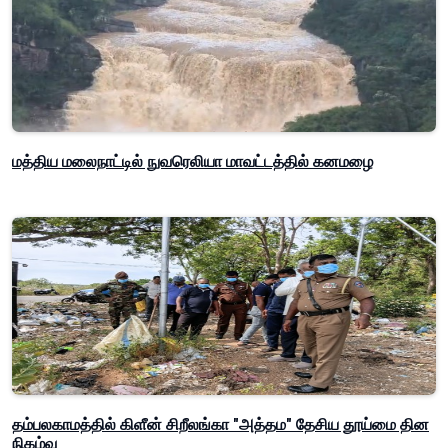
மத்திய மலைநாட்டில் நுவரெலியா மாவட்டத்தில் கனமழை
தம்பலகாமத்தில் கிளீன் சிறீலங்கா "அத்தம" தேசிய தூய்மை தின
நிகழ்வு