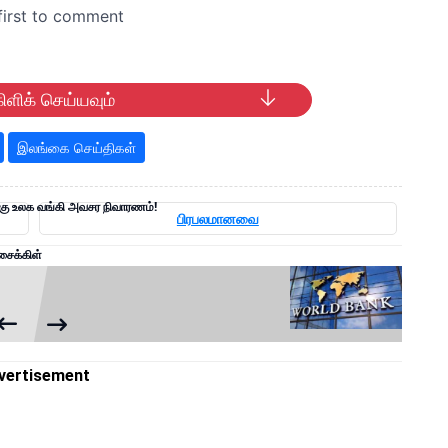
ிளிக் செய்யவும்
இலங்கை செய்திகள்
கு உலக வங்கி அவசர நிவாரணம்!
பிரபலமானவை
சைக்கிள்
vertisement