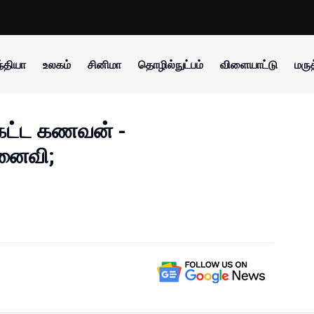
்தியா
உலகம்
சினிமா
தொழில்நுட்பம்
விளையாட்டு
மருத
 கேட்ட கணவன் -
னைவி;