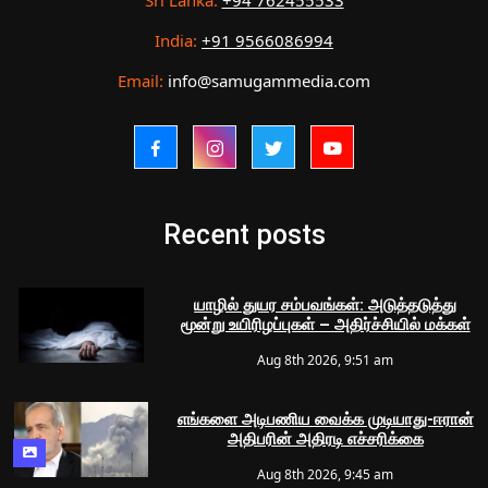
Sri Lanka:
+94 762455533
India:
+91 9566086994
Email:
info@samugammedia.com
Recent posts
யாழில் துயர சம்பவங்கள்: அடுத்தடுத்து
மூன்று உயிரிழப்புகள் – அதிர்ச்சியில் மக்கள்
Aug 8th 2026, 9:51 am
எங்களை அடிபணிய வைக்க முடியாது-ஈரான்
அதிபரின் அதிரடி எச்சரிக்கை
Aug 8th 2026, 9:45 am