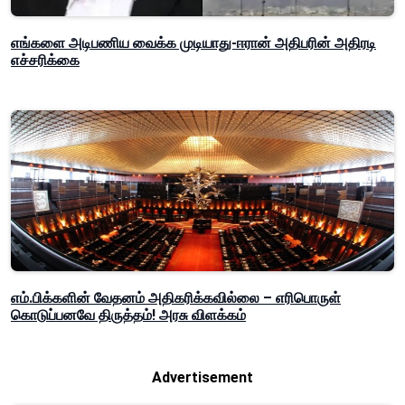
எங்களை அடிபணிய வைக்க முடியாது-ஈரான் அதிபரின் அதிரடி
எச்சரிக்கை
எம்.பிக்களின் வேதனம் அதிகரிக்கவில்லை – எரிபொருள்
கொடுப்பனவே திருத்தம்! அரசு விளக்கம்
Advertisement