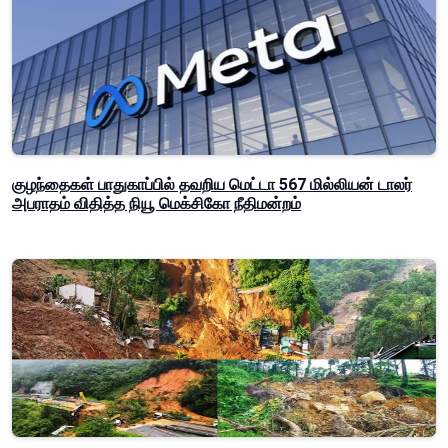
குழந்தைகள் பாதுகாப்பில் தவறிய மெட்டா 567 மில்லியன் டாலர்
அபராதம் விதித்த நியூ மெக்சிகோ நீதிமன்றம்