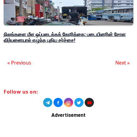
நிலங்களை மீள ஒப்படைக்கக் கோரிக்கை: படையினரின் சோள
விற்பனையால் எழுந்த புதிய சர்ச்சை!
« Previous
Next »
Follow us on:
Advertisement