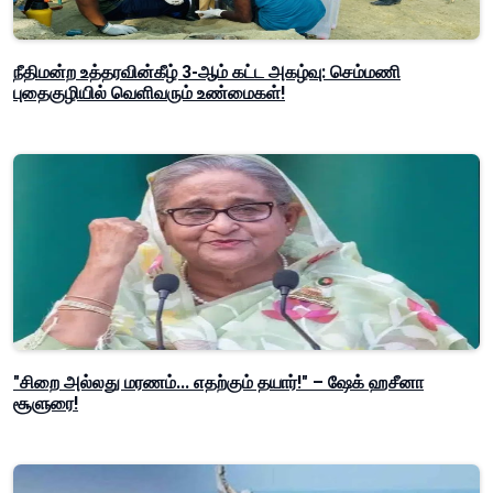
நீதிமன்ற உத்தரவின்கீழ் 3-ஆம் கட்ட அகழ்வு: செம்மணி
புதைகுழியில் வெளிவரும் உண்மைகள்!
"சிறை அல்லது மரணம்... எதற்கும் தயார்!" – ஷேக் ஹசீனா
சூளுரை!