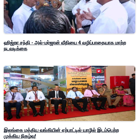
ஹிஜ்றா சந்தி - அல்-மர்ஜான் வீதியை 4 வழிப்பாதையாக மாற்ற
நடவடிக்கை
இலங்கை மத்திய வங்கியின் ஏற்பாட்டில் யாழில் இடம்பெற்ற
முக்கிய நிகழ்வு!