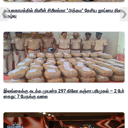
தம்பலகாமத்தில் கிளீன் சிறீலங்கா "அத்தம" தேசிய தூய்மை தின
நிகழ்வு
இலங்கைக்கு கடத்த முயன்ற 297 கிலோ கஞ்சா பறிமுதல் – 2 பேர்
கைது; 7 பேருக்கு வலை