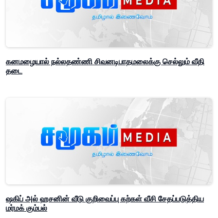
கனமழையால் நல்லதண்ணி சிவனடிபாதமலைக்கு செல்லும் வீதி
தடை
ஷகிப் அல் ஹசனின் வீடு குறிவைப்பு கற்கள் வீசி சேதப்படுத்திய
மர்மக் கும்பல்