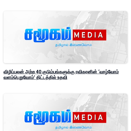
விழிப்புலன் அற்ற 40 குடும்பங்களுக்கு ரவிகரனின் ‘வாழ்வோம்
வளம்பெறுவோம்’ திட்டத்தில் உதவி