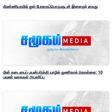
கிண்ணியாவில் ஐஸ் போதைப்பொருளுடன் இளைஞர் கைது
மின் தடையைப் பயன்படுத்தி யாழில் துணிகரக் கொள்ளை; 10
பவுண் நகைகள் அபகரிப்பு