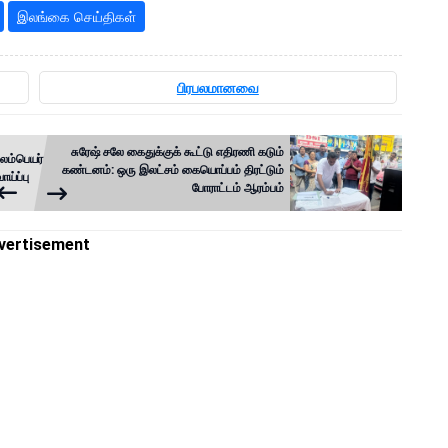
இலங்கை செய்திகள்
பிரபலமானவை
சுரேஷ் சலே கைதுக்குக் கூட்டு எதிரணி கடும்
ுலம்பெயர்
கண்டனம்: ஒரு இலட்சம் கையொப்பம் திரட்டும்
ய்ப்பு
போராட்டம் ஆரம்பம்
vertisement