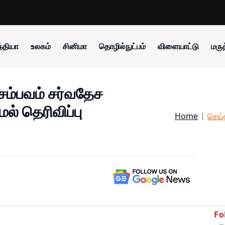
்தியா
உலகம்
சினிமா
தொழில்நுட்பம்
விளையாட்டு
மருத
ு சம்பவம் சர்வதேச
ாமல் தெரிவிப்பு
Home
செய்
Fo