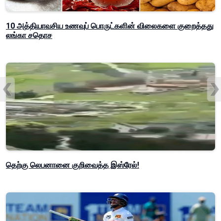
10 அத்தியாவசிய உணவுப் பொருட்களின் விலைகளை குறைத்தது
லங்கா சதொச
தெற்கு லெபனானை குறிவைத்த இஸ்ரேல்!