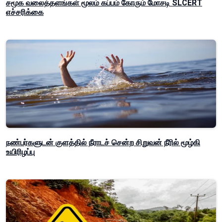
சமூக வலைத்தளங்கள் மூலம் கப்பம் கோரும் மோசடி SLCERT
எச்சரிக்கை
நண்பர்களுடன் குளத்தில் நீராடச் சென்ற சிறுவன் நீரில் மூழ்கி
உயிரிழப்பு