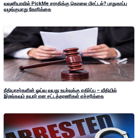
வவுனியாவில் PickMe சாரதிக்கு கொலை மிரட்டல்? பாதுகாப்பு
வழங்குமாறு கோரிக்கை
நீதியரசர்களின் ஓய்வு வயது உயர்வுக்கு எதிர்ப்பு – வீதியில்
இறங்கவும் தயார் என சட்டத்தரணிகள் எச்சரிக்கை