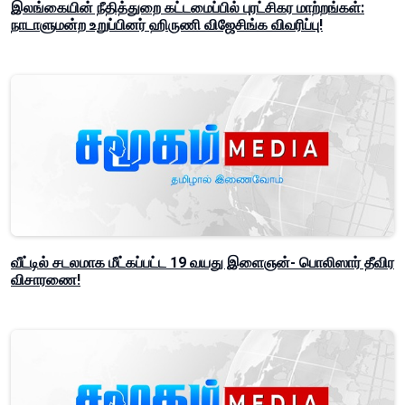
இலங்கையின் நீதித்துறை கட்டமைப்பில் புரட்சிகர மாற்றங்கள்:
நாடாளுமன்ற உறுப்பினர் ஹிருணி விஜேசிங்க விவரிப்பு!
வீட்டில் சடலமாக மீட்கப்பட்ட 19 வயது இளைஞன்- பொலிஸார் தீவிர
விசாரணை!