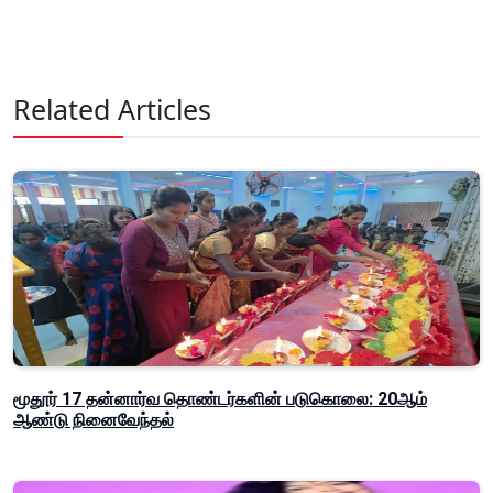
Related Articles
மூதூர் 17 தன்னார்வ தொண்டர்களின் படுகொலை: 20ஆம்
ஆண்டு நினைவேந்தல்