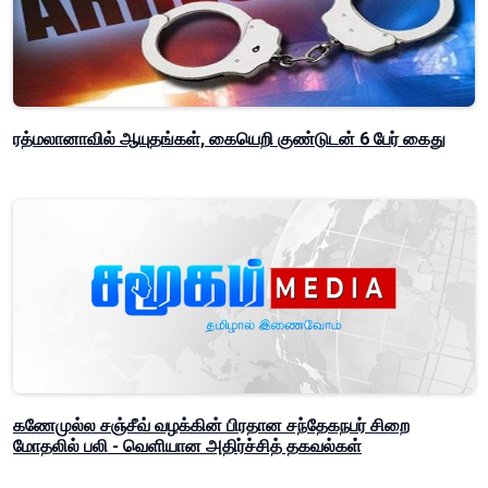
ரத்மலானாவில் ஆயுதங்கள், கையெறி குண்டுடன் 6 பேர் கைது
கணேமுல்ல சஞ்சீவ் வழக்கின் பிரதான சந்தேகநபர் சிறை
மோதலில் பலி - வெளியான அதிர்ச்சித் தகவல்கள்